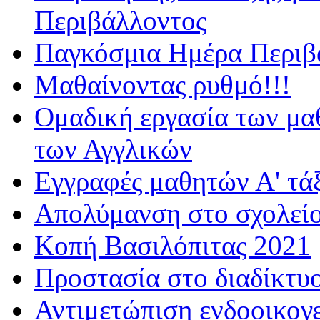
Περιβάλλοντος
Παγκόσμια Ημέρα Περιβά
Μαθαίνοντας ρυθμό!!!
Ομαδική εργασία των μα
των Αγγλικών
Εγγραφές μαθητών Α' τά
Απολύμανση στο σχολεί
Κοπή Βασιλόπιτας 2021
Προστασία στο διαδίκτυ
Αντιμετώπιση ενδοοικογε