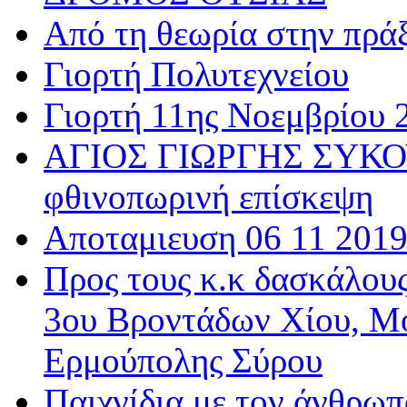
Από τη θεωρία στην πρά
Γιορτή Πολυτεχνείου
Γιορτή 11ης Νοεμβρίου 
ΑΓΙΟΣ ΓΙΩΡΓΗΣ ΣΥΚΟΥ
φθινοπωρινή επίσκεψη
Αποταμιευση 06 11 201
Προς τους κ.κ δασκάλου
3ου Βροντάδων Χίου, Μ
Ερμούπολης Σύρου
Παιχνίδια με τον άνθρωπ