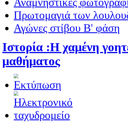
Αναμνηστικές φωτογραφί
Πρωτομαγιά των λουλουδ
Αγώνες στίβου Β' φάση
Ιστορία :Η χαμένη γοητ
μαθήματος