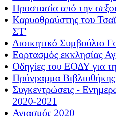
Προστασία από την σεξο
Καρυοθραύστης του Τσαϊ
ΣΤ'
Διοικητικό Συμβούλιο Γ
Εορτασμός εκκλησίας Α
Οδηγίες του ΕΟΔΥ για τ
Πρόγραμμα Βιβλιοθήκης
Συγκεντρώσεις - Ενημερ
2020-2021
Αγιασμός 2020