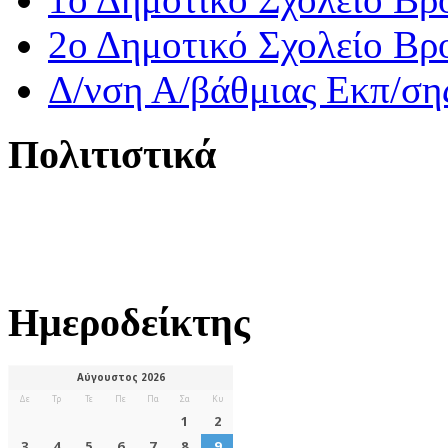
2ο Δημοτικό Σχολείο Βρ
Δ/νση Α/βάθμιας Εκπ/ση
Πολιτιστικά
Ημεροδείκτης