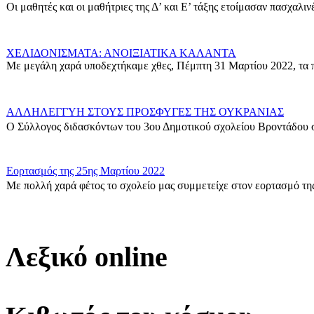
Οι μαθητές και οι μαθήτριες της Δ’ και Ε’ τάξης ετοίμασαν πασχαλινές
ΧΕΛΙΔΟΝΙΣΜΑΤΑ: ΑΝΟΙΞΙΑΤΙΚΑ ΚΑΛΑΝΤΑ
Με μεγάλη χαρά υποδεχτήκαμε χθες, Πέμπτη 31 Μαρτίου 2022, τα π
ΑΛΛΗΛΕΓΓΥΗ ΣΤΟΥΣ ΠΡΟΣΦΥΓΕΣ ΤΗΣ ΟΥΚΡΑΝΙΑΣ
Ο Σύλλογος διδασκόντων του 3ου Δημοτικού σχολείου Βροντάδου σ
Εορτασμός της 25ης Μαρτίου 2022
Με πολλή χαρά φέτος το σχολείο μας συμμετείχε στον εορτασμό της
Δράση για τους πρόσφυγες
Οι μαθητές της ΣΤ΄ Τάξης στα πλαίσια των Εργαστηρίων Δεξιοτήτων 
Λεξικό online
Η Γ1 Ταξη σας ευχεται καλη Σαρακοστη!
{gallery}G1_taxi{/gallery}...