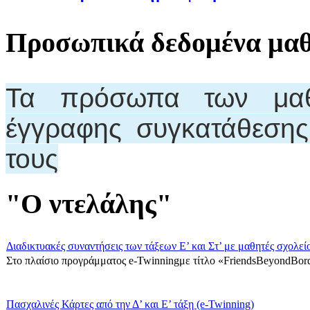
Προσωπικά δεδομένα μα
Τα πρόσωπα των μαθη
έγγραφης συγκατάθεση
τους
"Ο ντελάλης"
Διαδικτυακές συναντήσεις των τάξεων Ε’ και Στ’ με μαθητές σχολεί
Στο πλαίσιο προγράμματος e-Twinningμε τίτλο «FriendsBeyondBord
Πασχαλινές Κάρτες από την Δ’ και Ε’ τάξη (e-Twinning)