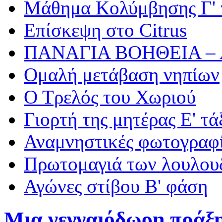
Μάθημα Κολύμβησης Γ' 
Επίσκεψη στο Citrus
ΠΑΝΑΓΙΑ ΒΟΗΘΕΙΑ –
Ομαλή μετάβαση νηπίων
Ο Τρελός του Χωριού
Γιορτή της μητέρας Ε' τά
Αναμνηστικές φωτογραφί
Πρωτομαγιά των λουλουδ
Αγώνες στίβου Β' φάση
Μια γενναιόδωρη πράξ