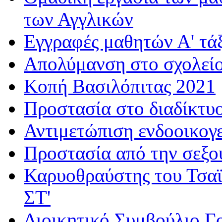
των Αγγλικών
Εγγραφές μαθητών Α' τά
Απολύμανση στο σχολεί
Κοπή Βασιλόπιτας 2021
Προστασία στο διαδίκτυ
Αντιμετώπιση ενδοοικογε
Προστασία από την σεξο
Καρυοθραύστης του Τσαϊ
ΣΤ'
Διοικητικό Συμβούλιο Γ