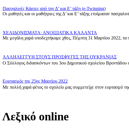
Πασχαλινές Κάρτες από την Δ’ και Ε’ τάξη (e-Twinning)
Οι μαθητές και οι μαθήτριες της Δ’ και Ε’ τάξης ετοίμασαν πασχαλινές
ΧΕΛΙΔΟΝΙΣΜΑΤΑ: ΑΝΟΙΞΙΑΤΙΚΑ ΚΑΛΑΝΤΑ
Με μεγάλη χαρά υποδεχτήκαμε χθες, Πέμπτη 31 Μαρτίου 2022, τα π
ΑΛΛΗΛΕΓΓΥΗ ΣΤΟΥΣ ΠΡΟΣΦΥΓΕΣ ΤΗΣ ΟΥΚΡΑΝΙΑΣ
Ο Σύλλογος διδασκόντων του 3ου Δημοτικού σχολείου Βροντάδου σ
Εορτασμός της 25ης Μαρτίου 2022
Με πολλή χαρά φέτος το σχολείο μας συμμετείχε στον εορτασμό της
Δράση για τους πρόσφυγες
Οι μαθητές της ΣΤ΄ Τάξης στα πλαίσια των Εργαστηρίων Δεξιοτήτων 
Λεξικό online