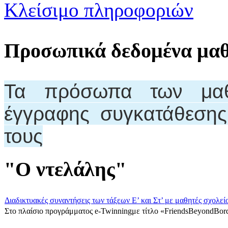
Κλείσιμο πληροφοριών
Προσωπικά δεδομένα μα
Τα πρόσωπα των μαθη
έγγραφης συγκατάθεση
τους
"Ο ντελάλης"
Διαδικτυακές συναντήσεις των τάξεων Ε’ και Στ’ με μαθητές σχολεί
Στο πλαίσιο προγράμματος e-Twinningμε τίτλο «FriendsBeyondBord