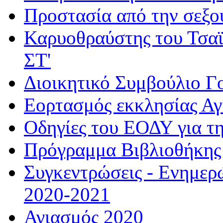
Προστασία από την σεξο
Καρυοθραύστης του Τσαϊ
ΣΤ'
Διοικητικό Συμβούλιο Γ
Εορτασμός εκκλησίας Α
Οδηγίες του ΕΟΔΥ για τ
Πρόγραμμα Βιβλιοθήκης
Συγκεντρώσεις - Ενημερ
2020-2021
Αγιασμός 2020