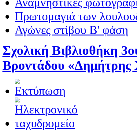
Αναμνηστικές φωτογραφί
Πρωτομαγιά των λουλουδ
Αγώνες στίβου Β' φάση
Σχολική Βιβλιοθήκη 3ο
Βροντάδου «Δημήτρης 