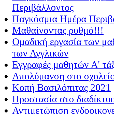
Περιβάλλοντος
Παγκόσμια Ημέρα Περιβά
Μαθαίνοντας ρυθμό!!!
Ομαδική εργασία των μα
των Αγγλικών
Εγγραφές μαθητών Α' τά
Απολύμανση στο σχολεί
Κοπή Βασιλόπιτας 2021
Προστασία στο διαδίκτυ
Αντιμετώπιση ενδοοικογε