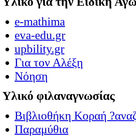
Υλικό για την Ειδική Αγ
e-mathima
eva-edu.gr
upbility.gr
Για τον Αλέξη
Νόηση
Υλικό φιλαναγνωσίας
Βιβλιοθήκη Κοραή ?ανα
Παραμύθια