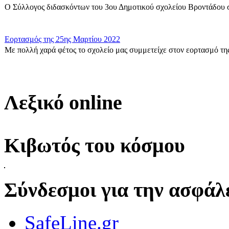
Ο Σύλλογος διδασκόντων του 3ου Δημοτικού σχολείου Βροντάδου σ
Εορτασμός της 25ης Μαρτίου 2022
Με πολλή χαρά φέτος το σχολείο μας συμμετείχε στον εορτασμό της
Δράση για τους πρόσφυγες
Οι μαθητές της ΣΤ΄ Τάξης στα πλαίσια των Εργαστηρίων Δεξιοτήτων 
Λεξικό online
Η Γ1 Ταξη σας ευχεται καλη Σαρακοστη!
{gallery}G1_taxi{/gallery}...
Κιβωτός του κόσμου
ΣΤ\' Τάξη-Δράση για τον σχολικό εκφοβισμό
Δράση για την Πανελλήνια Ημέρα κατά της σχολικής Βίας και του ε
Σύνδεσμοι για την ασφάλε
Εκφράζομαι μέσα από την τέχνη.
SafeLine.gr
Εκφράζομαι μέσα από την τέχνη.\r\nΠαρατηρήσαμε πολύ προσεκτικά