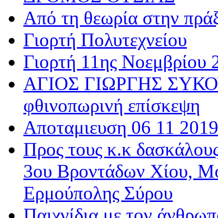
Από τη θεωρία στην πρά
Γιορτή Πολυτεχνείου
Γιορτή 11ης Νοεμβρίου 
ΑΓΙΟΣ ΓΙΩΡΓΗΣ ΣΥΚΟΥ
φθινοπωρινή επίσκεψη
Αποταμιευση 06 11 201
Προς τους κ.κ δασκάλου
3ου Βροντάδων Χίου, Μ
Ερμούπολης Σύρου
Παιχνίδια με τον άνθρωπ