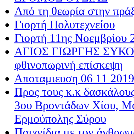
Από τη θεωρία στην πρά
Γιορτή Πολυτεχνείου
Γιορτή 11ης Νοεμβρίου 
ΑΓΙΟΣ ΓΙΩΡΓΗΣ ΣΥΚΟΥ
φθινοπωρινή επίσκεψη
Αποταμιευση 06 11 201
Προς τους κ.κ δασκάλου
3ου Βροντάδων Χίου, Μ
Ερμούπολης Σύρου
Παιχνίδια με τον άνθρωπ