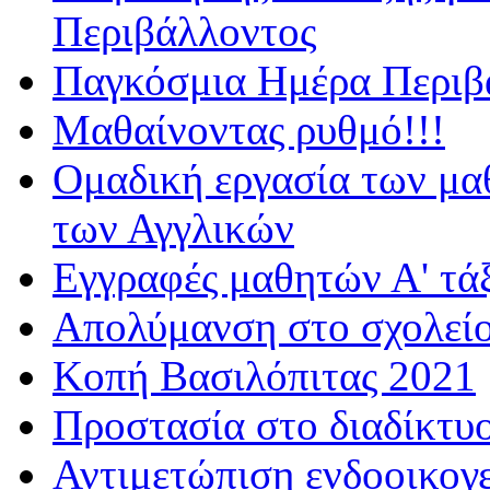
Περιβάλλοντος
Παγκόσμια Ημέρα Περιβά
Μαθαίνοντας ρυθμό!!!
Ομαδική εργασία των μα
των Αγγλικών
Εγγραφές μαθητών Α' τά
Απολύμανση στο σχολεί
Κοπή Βασιλόπιτας 2021
Προστασία στο διαδίκτυ
Αντιμετώπιση ενδοοικογε