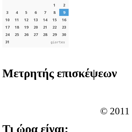
giortes
Μετρητής επισκέψεων
© 2011
Τι ώρα είναι;