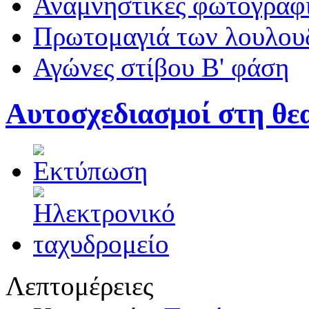
Αναμνηστικές φωτογραφί
Πρωτομαγιά των λουλουδ
Αγώνες στίβου Β' φάση
Αυτοσχεδιασμοί στη θε
Λεπτομέρειες