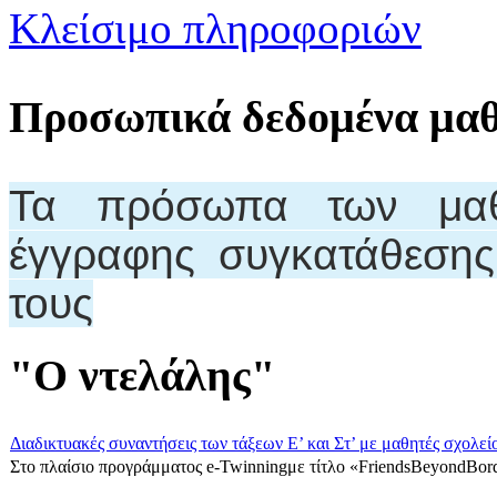
Κλείσιμο πληροφοριών
Προσωπικά δεδομένα μα
Τα πρόσωπα των μαθη
έγγραφης συγκατάθεση
τους
"Ο ντελάλης"
Διαδικτυακές συναντήσεις των τάξεων Ε’ και Στ’ με μαθητές σχολεί
Στο πλαίσιο προγράμματος e-Twinningμε τίτλο «FriendsBeyondBord