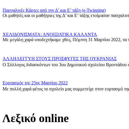
Πασχαλινές Κάρτες από την Δ’ και Ε’ τάξη (e-Twinning)
Οι μαθητές και οι μαθήτριες της Δ’ και Ε’ τάξης ετοίμασαν πασχαλινές
ΧΕΛΙΔΟΝΙΣΜΑΤΑ: ΑΝΟΙΞΙΑΤΙΚΑ ΚΑΛΑΝΤΑ
Με μεγάλη χαρά υποδεχτήκαμε χθες, Πέμπτη 31 Μαρτίου 2022, τα π
ΑΛΛΗΛΕΓΓΥΗ ΣΤΟΥΣ ΠΡΟΣΦΥΓΕΣ ΤΗΣ ΟΥΚΡΑΝΙΑΣ
Ο Σύλλογος διδασκόντων του 3ου Δημοτικού σχολείου Βροντάδου σ
Εορτασμός της 25ης Μαρτίου 2022
Με πολλή χαρά φέτος το σχολείο μας συμμετείχε στον εορτασμό της
Δράση για τους πρόσφυγες
Οι μαθητές της ΣΤ΄ Τάξης στα πλαίσια των Εργαστηρίων Δεξιοτήτων 
Λεξικό online