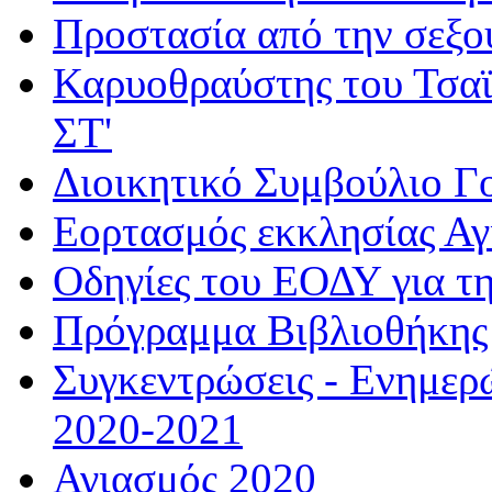
Προστασία από την σεξο
Καρυοθραύστης του Τσαϊ
ΣΤ'
Διοικητικό Συμβούλιο Γ
Εορτασμός εκκλησίας Α
Οδηγίες του ΕΟΔΥ για τ
Πρόγραμμα Βιβλιοθήκης
Συγκεντρώσεις - Ενημερ
2020-2021
Αγιασμός 2020