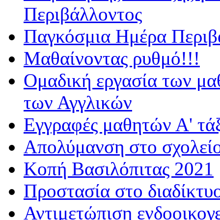
Περιβάλλοντος
Παγκόσμια Ημέρα Περιβά
Μαθαίνοντας ρυθμό!!!
Ομαδική εργασία των μα
των Αγγλικών
Εγγραφές μαθητών Α' τά
Απολύμανση στο σχολεί
Κοπή Βασιλόπιτας 2021
Προστασία στο διαδίκτυ
Αντιμετώπιση ενδοοικογε