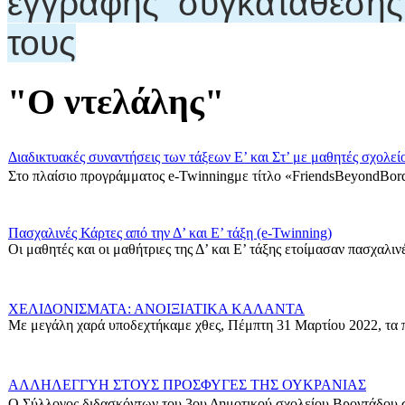
έγγραφης συγκατάθεση
τους
"Ο ντελάλης"
Διαδικτυακές συναντήσεις των τάξεων Ε’ και Στ’ με μαθητές σχολεί
Στο πλαίσιο προγράμματος e-Twinningμε τίτλο «FriendsBeyondBord
Πασχαλινές Κάρτες από την Δ’ και Ε’ τάξη (e-Twinning)
Οι μαθητές και οι μαθήτριες της Δ’ και Ε’ τάξης ετοίμασαν πασχαλινές
ΧΕΛΙΔΟΝΙΣΜΑΤΑ: ΑΝΟΙΞΙΑΤΙΚΑ ΚΑΛΑΝΤΑ
Με μεγάλη χαρά υποδεχτήκαμε χθες, Πέμπτη 31 Μαρτίου 2022, τα π
ΑΛΛΗΛΕΓΓΥΗ ΣΤΟΥΣ ΠΡΟΣΦΥΓΕΣ ΤΗΣ ΟΥΚΡΑΝΙΑΣ
Ο Σύλλογος διδασκόντων του 3ου Δημοτικού σχολείου Βροντάδου σ