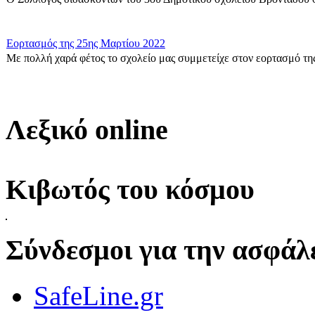
Εορτασμός της 25ης Μαρτίου 2022
Με πολλή χαρά φέτος το σχολείο μας συμμετείχε στον εορτασμό της
Δράση για τους πρόσφυγες
Οι μαθητές της ΣΤ΄ Τάξης στα πλαίσια των Εργαστηρίων Δεξιοτήτων 
Λεξικό online
Η Γ1 Ταξη σας ευχεται καλη Σαρακοστη!
{gallery}G1_taxi{/gallery}...
Κιβωτός του κόσμου
ΣΤ\' Τάξη-Δράση για τον σχολικό εκφοβισμό
Δράση για την Πανελλήνια Ημέρα κατά της σχολικής Βίας και του ε
Σύνδεσμοι για την ασφάλε
Εκφράζομαι μέσα από την τέχνη.
SafeLine.gr
Εκφράζομαι μέσα από την τέχνη.\r\nΠαρατηρήσαμε πολύ προσεκτικά