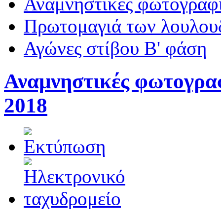
Αναμνηστικές φωτογραφί
Πρωτομαγιά των λουλουδ
Αγώνες στίβου Β' φάση
Αναμνηστικές φωτογραφ
2018