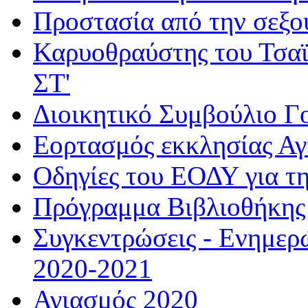
Προστασία από την σεξο
Καρυοθραύστης του Τσαϊ
ΣΤ'
Διοικητικό Συμβούλιο Γ
Εορτασμός εκκλησίας Α
Οδηγίες του ΕΟΔΥ για τ
Πρόγραμμα Βιβλιοθήκης
Συγκεντρώσεις - Ενημερ
2020-2021
Αγιασμός 2020