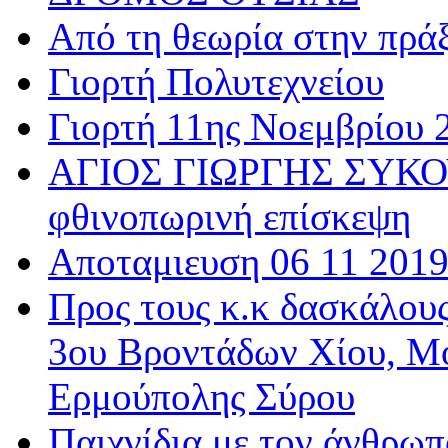
Από τη θεωρία στην πρά
Γιορτή Πολυτεχνείου
Γιορτή 11ης Νοεμβρίου 
ΑΓΙΟΣ ΓΙΩΡΓΗΣ ΣΥΚΟΥ
φθινοπωρινή επίσκεψη
Αποταμιευση 06 11 201
Προς τους κ.κ δασκάλου
3ου Βροντάδων Χίου, Μ
Ερμούπολης Σύρου
Παιχνίδια με τον άνθρωπ