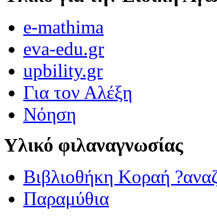
e-mathima
eva-edu.gr
upbility.gr
Για τον Αλέξη
Νόηση
Υλικό φιλαναγνωσίας
Βιβλιοθήκη Κοραή ?ανα
Παραμύθια