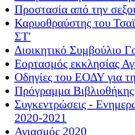
Προστασία από την σεξο
Καρυοθραύστης του Τσαϊ
ΣΤ'
Διοικητικό Συμβούλιο Γ
Εορτασμός εκκλησίας Α
Οδηγίες του ΕΟΔΥ για τ
Πρόγραμμα Βιβλιοθήκης
Συγκεντρώσεις - Ενημερ
2020-2021
Αγιασμός 2020