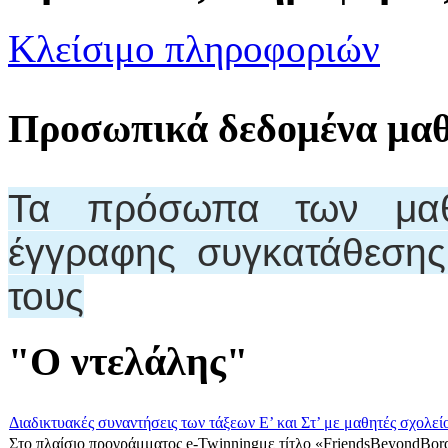
Κλείσιμο πληροφοριών
Προσωπικά δεδομένα μα
Τα πρόσωπα των μαθη
έγγραφης συγκατάθεση
τους
"Ο ντελάλης"
Διαδικτυακές συναντήσεις των τάξεων Ε’ και Στ’ με μαθητές σχολεί
Στο πλαίσιο προγράμματος e-Twinningμε τίτλο «FriendsBeyondBord