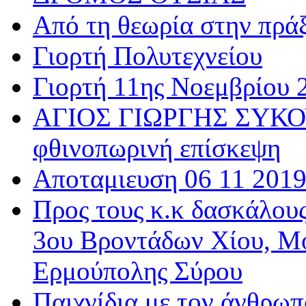
Από τη θεωρία στην πρά
Γιορτή Πολυτεχνείου
Γιορτή 11ης Νοεμβρίου 
ΑΓΙΟΣ ΓΙΩΡΓΗΣ ΣΥΚΟΥ
φθινοπωρινή επίσκεψη
Αποταμιευση 06 11 201
Προς τους κ.κ δασκάλου
3ου Βροντάδων Χίου, Μ
Ερμούπολης Σύρου
Παιχνίδια με τον άνθρωπ