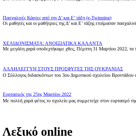
Πασχαλινές Κάρτες από την Δ’ και Ε’ τάξη (e-Twinning)
Οι μαθητές και οι μαθήτριες της Δ’ και Ε’ τάξης ετοίμασαν πασχαλινές
ΧΕΛΙΔΟΝΙΣΜΑΤΑ: ΑΝΟΙΞΙΑΤΙΚΑ ΚΑΛΑΝΤΑ
Με μεγάλη χαρά υποδεχτήκαμε χθες, Πέμπτη 31 Μαρτίου 2022, τα π
ΑΛΛΗΛΕΓΓΥΗ ΣΤΟΥΣ ΠΡΟΣΦΥΓΕΣ ΤΗΣ ΟΥΚΡΑΝΙΑΣ
Ο Σύλλογος διδασκόντων του 3ου Δημοτικού σχολείου Βροντάδου σ
Εορτασμός της 25ης Μαρτίου 2022
Με πολλή χαρά φέτος το σχολείο μας συμμετείχε στον εορτασμό της
Δράση για τους πρόσφυγες
Οι μαθητές της ΣΤ΄ Τάξης στα πλαίσια των Εργαστηρίων Δεξιοτήτων 
Λεξικό online