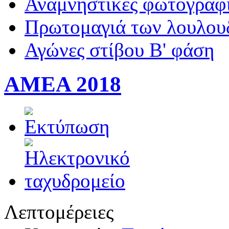
Αναμνηστικές φωτογραφί
Πρωτομαγιά των λουλουδ
Αγώνες στίβου Β' φάση
AMEA 2018
Λεπτομέρειες