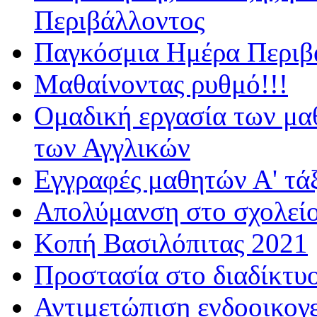
Περιβάλλοντος
Παγκόσμια Ημέρα Περιβά
Μαθαίνοντας ρυθμό!!!
Ομαδική εργασία των μα
των Αγγλικών
Εγγραφές μαθητών Α' τά
Απολύμανση στο σχολεί
Κοπή Βασιλόπιτας 2021
Προστασία στο διαδίκτυ
Αντιμετώπιση ενδοοικογε