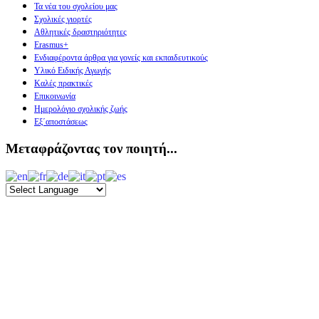
Τα νέα του σχολείου μας
Σχολικές γιορτές
Αθλητικές δραστηριότητες
Erasmus+
Ενδιαφέροντα άρθρα για γονείς και εκπαιδευτικούς
Υλικό Ειδικής Αγωγής
Καλές πρακτικές
Επικοινωνία
Ημερολόγιο σχολικής ζωής
Εξ΄αποστάσεως
Μεταφράζοντας τον ποιητή...