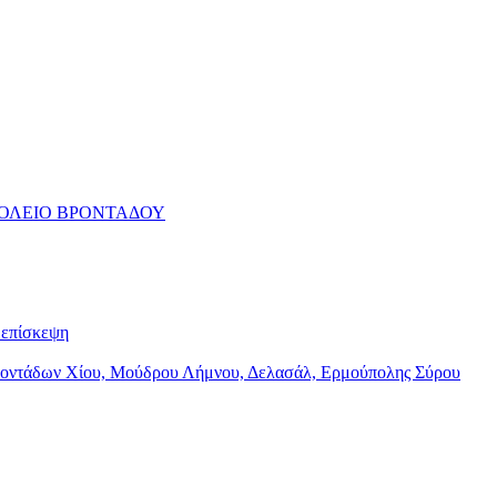
ΧΟΛΕΙΟ ΒΡΟΝΤΑΔΟΥ
επίσκεψη
Βροντάδων Χίου, Μούδρου Λήμνου, Δελασάλ, Ερμούπολης Σύρου