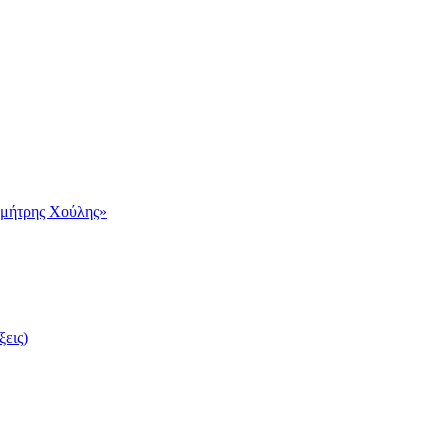
ημήτρης Χούλης»
ξεις)