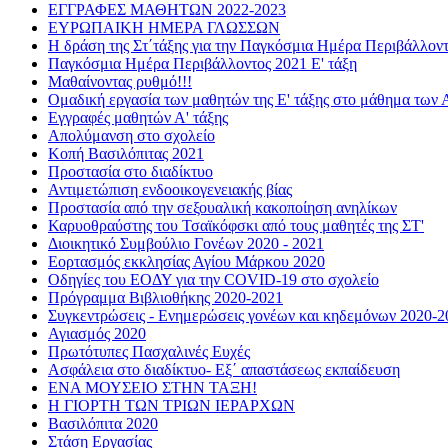
ΕΓΓΡΑΦΕΣ ΜΑΘΗΤΩΝ 2022-2023
ΕΥΡΩΠΑΙΚΗ ΗΜΕΡΑ ΓΛΩΣΣΩΝ
Η δράση της Στ΄τάξης για την Παγκόσμια Ημέρα Περιβάλλον
Παγκόσμια Ημέρα Περιβάλλοντος 2021 Ε' τάξη
Μαθαίνοντας ρυθμό!!!
Ομαδική εργασία των μαθητών της Ε' τάξης στο μάθημα των 
Εγγραφές μαθητών Α' τάξης
Απολύμανση στο σχολείο
Κοπή Βασιλόπιτας 2021
Προστασία στο διαδίκτυο
Αντιμετώπιση ενδοοικογενειακής βίας
Προστασία από την σεξουαλική κακοποίηση ανηλίκων
Καρυοθραύστης του Τσαϊκόφσκι από τους μαθητές της ΣΤ'
Διοικητικό Συμβούλιο Γονέων 2020 - 2021
Εορτασμός εκκλησίας Αγίου Μάρκου 2020
Οδηγίες του ΕΟΔΥ για την COVID-19 στο σχολείο
Πρόγραμμα Βιβλιοθήκης 2020-2021
Συγκεντρώσεις - Ενημερώσεις γονέων και κηδεμόνων 2020-2
Αγιασμός 2020
Πρωτότυπες Πασχαλινές Ευχές
Ασφάλεια στο διαδίκτυο- Εξ΄ απαστάσεως εκπαίδευση
ΕΝΑ ΜΟΥΣΕΙΟ ΣΤΗΝ ΤΑΞΗ!
Η ΓΙΟΡΤΗ ΤΩΝ ΤΡΙΩΝ ΙΕΡΑΡΧΩΝ
Βασιλόπιτα 2020
Στάση Εργασίας