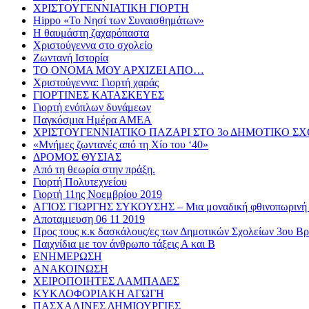
ΧΡΙΣΤΟΥΓΕΝΝΙΑΤΙΚΗ ΓΙΟΡΤΗ
Hippo «Το Νησί των Συναισθημάτων»
Η θαυμάστη ζαχαρόπαστα
Χριστούγεννα στο σχολείο
Ζωντανή Ιστορία
ΤΟ ΟΝΟΜΑ ΜΟΥ ΑΡΧΙΖΕΙ ΑΠΟ…
Χριστούγεννα: Γιορτή χαράς
ΓΙΟΡΤΙΝΕΣ ΚΑΤΑΣΚΕΥΕΣ
Γιορτή ενόπλων δυνάμεων
Παγκόσμια Ημέρα ΑΜΕΑ
ΧΡΙΣΤΟΥΓΕΝΝΙΑΤΙΚΟ ΠΑΖΑΡΙ ΣΤΟ 3ο ΔΗΜΟΤΙΚΟ Σ
«Μνήμες ζωντανές από τη Χίο του ‘40»
ΔΡΟΜΟΣ ΘΥΣΙΑΣ
Από τη θεωρία στην πράξη.
Γιορτή Πολυτεχνείου
Γιορτή 11ης Νοεμβρίου 2019
ΑΓΙΟΣ ΓΙΩΡΓΗΣ ΣΥΚΟΥΣΗΣ – Μια μοναδική φθινοπωρινή 
Αποταμιευση 06 11 2019
Προς τους κ.κ δασκάλους/ες των Δημοτικών Σχολείων 3ου 
Παιχνίδια με τον άνθρωπο τάξεις Α και Β
ΕΝΗΜΕΡΩΣΗ
ΑΝΑΚΟΙΝΩΣΗ
ΧΕΙΡΟΠΟΙΗΤΕΣ ΛΑΜΠΑΔΕΣ
ΚΥΚΛΟΦΟΡΙΑΚΗ ΑΓΩΓΗ
ΠΑΣΧΑΛΙΝΕΣ ΔΗΜΙΟΥΡΓΙΕΣ