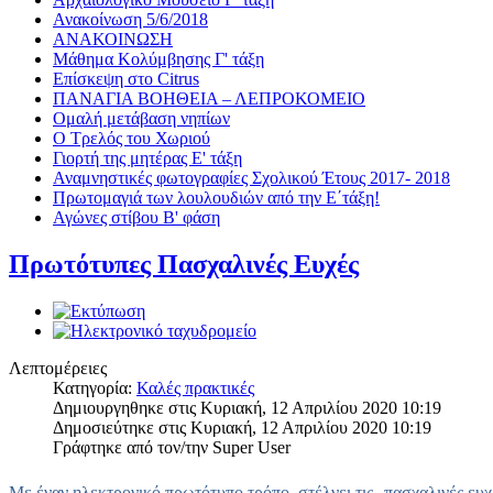
Ανακοίνωση 5/6/2018
ΑΝΑΚΟΙΝΩΣΗ
Μάθημα Κολύμβησης Γ' τάξη
Επίσκεψη στο Citrus
ΠΑΝΑΓΙΑ ΒΟΗΘΕΙΑ – ΛΕΠΡΟΚΟΜΕΙΟ
Ομαλή μετάβαση νηπίων
Ο Τρελός του Χωριού
Γιορτή της μητέρας Ε' τάξη
Αναμνηστικές φωτογραφίες Σχολικού Έτους 2017- 2018
Πρωτομαγιά των λουλουδιών από την Ε΄τάξη!
Αγώνες στίβου Β' φάση
Πρωτότυπες Πασχαλινές Ευχές
Λεπτομέρειες
Κατηγορία:
Καλές πρακτικές
Δημιουργηθηκε στις Κυριακή, 12 Απριλίου 2020 10:19
Δημοσιεύτηκε στις Κυριακή, 12 Απριλίου 2020 10:19
Γράφτηκε από τον/την Super User
Με έναν ηλεκτρονικό πρωτότυπο τρόπο στέλνει τις
πασχαλινές ευχ