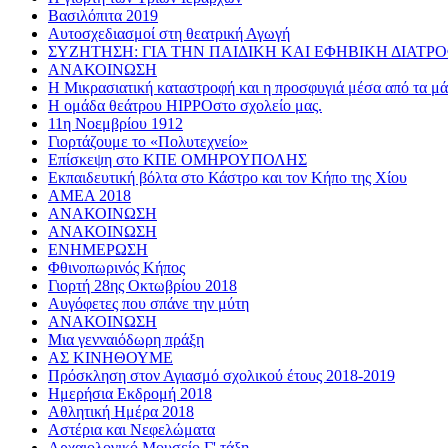
Βασιλόπιτα 2019
Αυτοσχεδιασμοί στη θεατρική Αγωγή
ΣΥΖΗΤΗΣΗ: ΓΙΑ ΤΗΝ ΠΑΙΔΙΚΗ ΚΑΙ ΕΦΗΒΙΚΗ ΔΙΑΤΡ
ΑΝΑΚΟΙΝΩΣΗ
Η Μικρασιατική καταστροφή και η προσφυγιά μέσα από τα μάτ
Η ομάδα θεάτρου HIPPOστο σχολείο μας.
11η Νοεμβρίου 1912
Γιορτάζουμε το «Πολυτεχνείο»
Επίσκεψη στο ΚΠΕ ΟΜΗΡΟΥΠΟΛΗΣ
Εκπαιδευτική βόλτα στο Κάστρο και τον Κήπο της Χίου
AMEA 2018
ΑΝΑΚΟΙΝΩΣΗ
ΑΝΑΚΟΙΝΩΣΗ
ΕΝΗΜΕΡΩΣΗ
Φθινοπωρινός Κήπος
Γιορτή 28ης Οκτωβρίου 2018
Αυγόφετες που σπάνε την μύτη
ΑΝΑΚΟΙΝΩΣΗ
Μια γενναιόδωρη πράξη
ΑΣ ΚΙΝΗΘΟΥΜΕ
Πρόσκληση στον Αγιασμό σχολικού έτους 2018-2019
Ημερήσια Εκδρομή 2018
Αθλητική Ημέρα 2018
Αστέρια και Νεφελώματα
Αρχαιολογικό Μουσείο Γ' τάξη