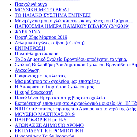
Πασχαλινά αυγά
ΜΟΥΣΙΚΗ ΜΕ ΤΟ ΒΙΟΛΙ
ΤΟ ΗΛΙΑΚΟ ΣΥΣΤΗΜΑ ΕΜΠΝΕΕΙ
Μόνη έγνοια μου η γλώσσα στις ακρογιαλιές του Ομήρου…
ΠΑΓΚΟΣΜΙΑ ΗΜΕΡΑ ΠΑΙΔΙΚΟΥ ΒΙΒΛΙΟΥ (2/4/2019)
ΦΑΡΚΑΙΝΑ
Γιορτή 25ης Μαρτίου 2019
Αθλητικoί αγώνες στίβου (α΄ φάση)
ΕΝΗΜΕΡΩΣΗ
Πρωτάθλημα σκακιού
Το 3ο Δημοτικό Σχολείο Βροντάδου υποδέχεται τα νήπια.
Σχολική Βιβλιοθήκη 3ου Δημοτικού Σχολείου Βροντάδου «Δ
Ανακοίνωση
Γράφοντας με τις κλωστές
Μια μαθήτρια του σχολείου μας επιστρέφει
Η Αποκριάτικη Γιορτή του Σχολείου μας
Η κυρά Σαρακοστή
Πανελλήνια Ημέρα κατά της βίας στο σχολείο
Εκπαιδευτική επίσκεψη στο Αρχαιολογικό μουσείο (Α’- Β΄ Τά
ΝΙΠΙ Ο τελευταίος πειρατής του Αιγαίου και το νερό της ζωής
ΜΟΥΣΕΙΟ ΜΑΣΤΙΧΑΣ 2019
ΠΛΗΡΟΦΟΡΙΚΗ με Η/Υ
ΑΓΩΝΑΣ ΣΕ ΔΗΜΟΣΙΟ ΔΡΟΜΟ
ΕΚΠΑΙΔΕΥΤΙΚΗ ΡΟΜΠΟΤΙΚΗ
Η γιορτή των Τριών Ιεραρχών