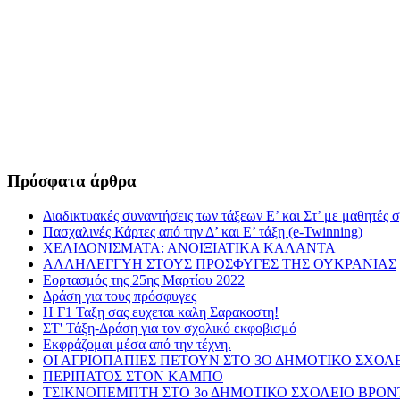
Πρόσφατα άρθρα
Διαδικτυακές συναντήσεις των τάξεων Ε’ και Στ’ με μαθητές 
Πασχαλινές Κάρτες από την Δ’ και Ε’ τάξη (e-Twinning)
ΧΕΛΙΔΟΝΙΣΜΑΤΑ: ΑΝΟΙΞΙΑΤΙΚΑ ΚΑΛΑΝΤΑ
ΑΛΛΗΛΕΓΓΥΗ ΣΤΟΥΣ ΠΡΟΣΦΥΓΕΣ ΤΗΣ ΟΥΚΡΑΝΙΑΣ
Εορτασμός της 25ης Μαρτίου 2022
Δράση για τους πρόσφυγες
Η Γ1 Ταξη σας ευχεται καλη Σαρακοστη!
ΣΤ' Τάξη-Δράση για τον σχολικό εκφοβισμό
Εκφράζομαι μέσα από την τέχνη.
ΟΙ ΑΓΡΙΟΠΑΠΙΕΣ ΠΕΤΟΥΝ ΣΤΟ 3Ο ΔΗΜΟΤΙΚΟ ΣΧΟΛ
ΠΕΡΙΠΑΤΟΣ ΣΤΟΝ ΚΑΜΠΟ
ΤΣΙΚΝΟΠΕΜΠΤΗ ΣΤΟ 3ο ΔΗΜΟΤΙΚΟ ΣΧΟΛΕΙΟ ΒΡΟ