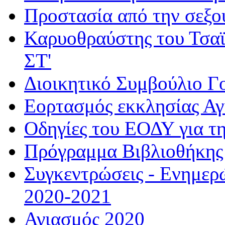
Προστασία από την σεξο
Καρυοθραύστης του Τσαϊ
ΣΤ'
Διοικητικό Συμβούλιο Γ
Εορτασμός εκκλησίας Α
Οδηγίες του ΕΟΔΥ για τ
Πρόγραμμα Βιβλιοθήκης
Συγκεντρώσεις - Ενημερ
2020-2021
Αγιασμός 2020