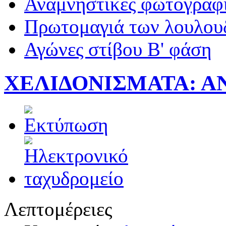
Αναμνηστικές φωτογραφί
Πρωτομαγιά των λουλουδ
Αγώνες στίβου Β' φάση
ΧΕΛΙΔΟΝΙΣΜΑΤΑ: Α
Λεπτομέρειες