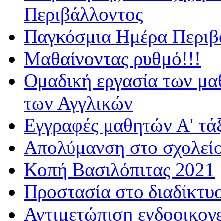
Περιβάλλοντος
Παγκόσμια Ημέρα Περιβά
Μαθαίνοντας ρυθμό!!!
Ομαδική εργασία των μα
των Αγγλικών
Εγγραφές μαθητών Α' τά
Απολύμανση στο σχολεί
Κοπή Βασιλόπιτας 2021
Προστασία στο διαδίκτυ
Αντιμετώπιση ενδοοικογε