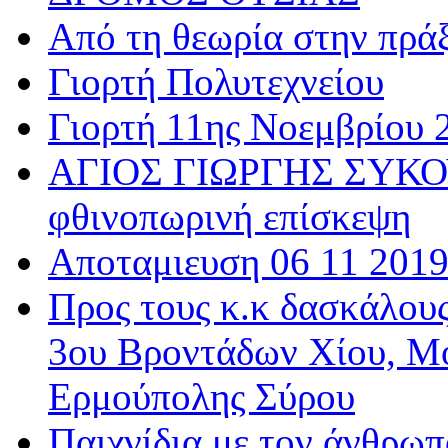
Από τη θεωρία στην πρά
Γιορτή Πολυτεχνείου
Γιορτή 11ης Νοεμβρίου 
ΑΓΙΟΣ ΓΙΩΡΓΗΣ ΣΥΚΟΥ
φθινοπωρινή επίσκεψη
Αποταμιευση 06 11 201
Προς τους κ.κ δασκάλου
3ου Βροντάδων Χίου, Μ
Ερμούπολης Σύρου
Παιχνίδια με τον άνθρωπ