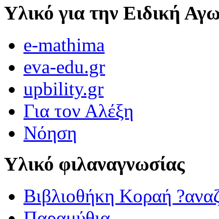
Υλικό για την Ειδική Αγ
e-mathima
eva-edu.gr
upbility.gr
Για τον Αλέξη
Νόηση
Υλικό φιλαναγνωσίας
Βιβλιοθήκη Κοραή ?ανα
Παραμύθια