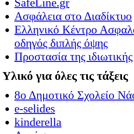
SafeLine.gr
Εκφράζομαι μέσα από την τέχνη.\r\nΠαρατηρήσαμε πολύ προσεκτικά
Ασφάλεια στο Διαδίκτυο
ΟΙ ΑΓΡΙΟΠΑΠΙΕΣ ΠΕΤΟΥΝ ΣΤΟ 3Ο ΔΗΜΟΤΙΚΟ ΣΧΟΛΕΙΟ 
Ελληνικό Κέντρο Ασφαλο
ΟΙ ΑΓΡΙΟΠΑΠΙΕΣ ΠΕΤΟΥΝ ΣΤΟ 3Ο ΔΗΜΟΤΙΚΟ ΣΧΟΛΕΙΟ ΒΡΟΝ
οδηγός διπλής όψης
Προστασία της ιδιωτικής
Υλικό για όλες τις τάξεις
8ο Δημοτικό Σχολείο Νά
e-selides
kinderella