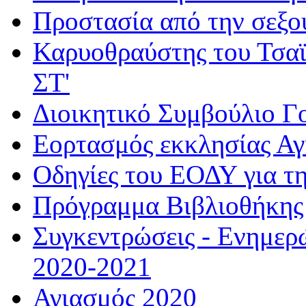
Προστασία από την σεξο
Καρυοθραύστης του Τσαϊ
ΣΤ'
Διοικητικό Συμβούλιο Γ
Εορτασμός εκκλησίας Α
Οδηγίες του ΕΟΔΥ για τ
Πρόγραμμα Βιβλιοθήκης
Συγκεντρώσεις - Ενημερ
2020-2021
Αγιασμός 2020