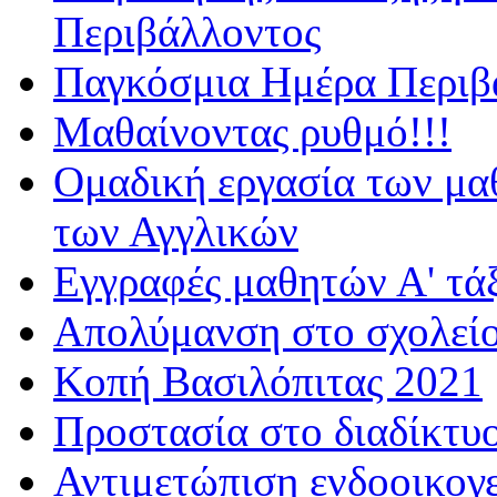
Περιβάλλοντος
Παγκόσμια Ημέρα Περιβά
Μαθαίνοντας ρυθμό!!!
Ομαδική εργασία των μα
των Αγγλικών
Εγγραφές μαθητών Α' τά
Απολύμανση στο σχολεί
Κοπή Βασιλόπιτας 2021
Προστασία στο διαδίκτυ
Αντιμετώπιση ενδοοικογε