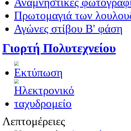
Αναμνηστικές φωτογραφί
Πρωτομαγιά των λουλουδ
Αγώνες στίβου Β' φάση
Γιορτή Πολυτεχνείου
Λεπτομέρειες