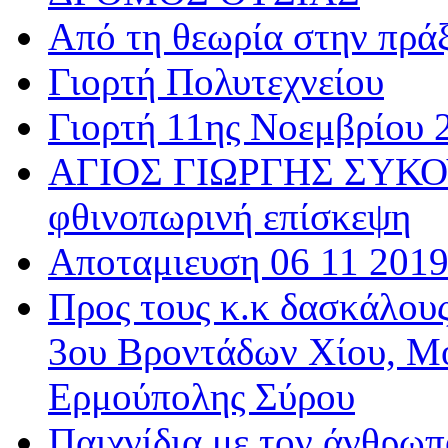
Από τη θεωρία στην πρά
Γιορτή Πολυτεχνείου
Γιορτή 11ης Νοεμβρίου 
ΑΓΙΟΣ ΓΙΩΡΓΗΣ ΣΥΚΟΥ
φθινοπωρινή επίσκεψη
Αποταμιευση 06 11 201
Προς τους κ.κ δασκάλου
3ου Βροντάδων Χίου, Μ
Ερμούπολης Σύρου
Παιχνίδια με τον άνθρωπ