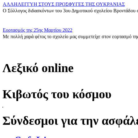
ΑΛΛΗΛΕΓΓΥΗ ΣΤΟΥΣ ΠΡΟΣΦΥΓΕΣ ΤΗΣ ΟΥΚΡΑΝΙΑΣ
Ο Σύλλογος διδασκόντων του 3ου Δημοτικού σχολείου Βροντάδου σ
Εορτασμός της 25ης Μαρτίου 2022
Με πολλή χαρά φέτος το σχολείο μας συμμετείχε στον εορτασμό της
Δράση για τους πρόσφυγες
Οι μαθητές της ΣΤ΄ Τάξης στα πλαίσια των Εργαστηρίων Δεξιοτήτων 
Λεξικό online
Η Γ1 Ταξη σας ευχεται καλη Σαρακοστη!
{gallery}G1_taxi{/gallery}...
Κιβωτός του κόσμου
ΣΤ\' Τάξη-Δράση για τον σχολικό εκφοβισμό
Δράση για την Πανελλήνια Ημέρα κατά της σχολικής Βίας και του ε
Σύνδεσμοι για την ασφάλε
Εκφράζομαι μέσα από την τέχνη.