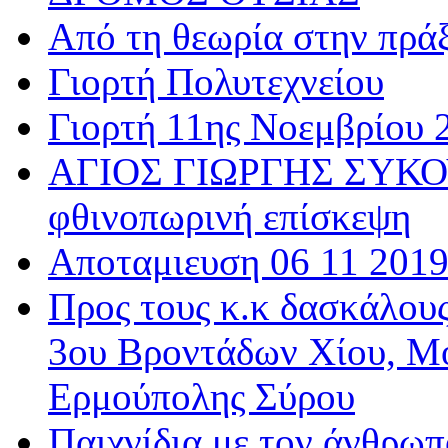
Από τη θεωρία στην πρά
Γιορτή Πολυτεχνείου
Γιορτή 11ης Νοεμβρίου 
ΑΓΙΟΣ ΓΙΩΡΓΗΣ ΣΥΚΟΥ
φθινοπωρινή επίσκεψη
Αποταμιευση 06 11 201
Προς τους κ.κ δασκάλου
3ου Βροντάδων Χίου, Μ
Ερμούπολης Σύρου
Παιχνίδια με τον άνθρωπ