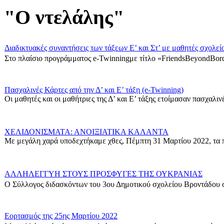
"Ο ντελάλης"
Διαδικτυακές συναντήσεις των τάξεων Ε’ και Στ’ με μαθητές σχολεί
Στο πλαίσιο προγράμματος e-Twinningμε τίτλο «FriendsBeyondBord
Πασχαλινές Κάρτες από την Δ’ και Ε’ τάξη (e-Twinning)
Οι μαθητές και οι μαθήτριες της Δ’ και Ε’ τάξης ετοίμασαν πασχαλινές
ΧΕΛΙΔΟΝΙΣΜΑΤΑ: ΑΝΟΙΞΙΑΤΙΚΑ ΚΑΛΑΝΤΑ
Με μεγάλη χαρά υποδεχτήκαμε χθες, Πέμπτη 31 Μαρτίου 2022, τα π
ΑΛΛΗΛΕΓΓΥΗ ΣΤΟΥΣ ΠΡΟΣΦΥΓΕΣ ΤΗΣ ΟΥΚΡΑΝΙΑΣ
Ο Σύλλογος διδασκόντων του 3ου Δημοτικού σχολείου Βροντάδου σ
Εορτασμός της 25ης Μαρτίου 2022