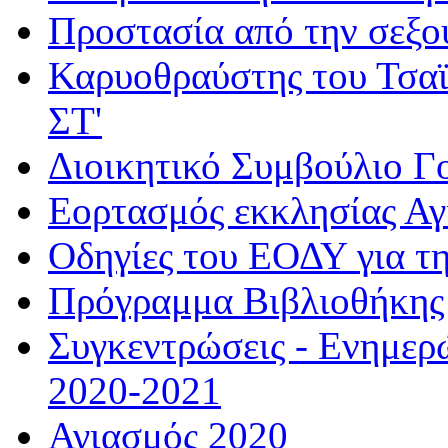
Προστασία από την σεξο
Καρυοθραύστης του Τσαϊ
ΣΤ'
Διοικητικό Συμβούλιο Γ
Εορτασμός εκκλησίας Α
Οδηγίες του ΕΟΔΥ για τ
Πρόγραμμα Βιβλιοθήκης
Συγκεντρώσεις - Ενημερ
2020-2021
Αγιασμός 2020