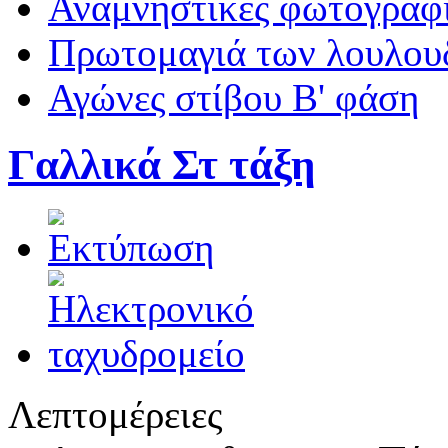
Αναμνηστικές φωτογραφί
Πρωτομαγιά των λουλουδ
Αγώνες στίβου Β' φάση
Γαλλικά Στ τάξη
Λεπτομέρειες