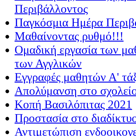
Περιβάλλοντος
Παγκόσμια Ημέρα Περιβά
Μαθαίνοντας ρυθμό!!!
Ομαδική εργασία των μα
των Αγγλικών
Εγγραφές μαθητών Α' τά
Απολύμανση στο σχολεί
Κοπή Βασιλόπιτας 2021
Προστασία στο διαδίκτυ
Αντιμετώπιση ενδοοικογε