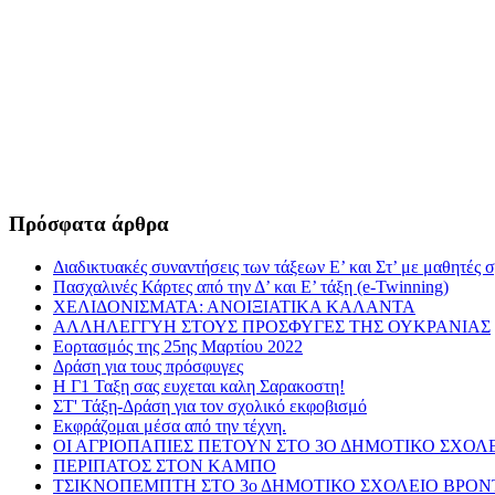
Πρόσφατα άρθρα
Διαδικτυακές συναντήσεις των τάξεων Ε’ και Στ’ με μαθητές 
Πασχαλινές Κάρτες από την Δ’ και Ε’ τάξη (e-Twinning)
ΧΕΛΙΔΟΝΙΣΜΑΤΑ: ΑΝΟΙΞΙΑΤΙΚΑ ΚΑΛΑΝΤΑ
ΑΛΛΗΛΕΓΓΥΗ ΣΤΟΥΣ ΠΡΟΣΦΥΓΕΣ ΤΗΣ ΟΥΚΡΑΝΙΑΣ
Εορτασμός της 25ης Μαρτίου 2022
Δράση για τους πρόσφυγες
Η Γ1 Ταξη σας ευχεται καλη Σαρακοστη!
ΣΤ' Τάξη-Δράση για τον σχολικό εκφοβισμό
Εκφράζομαι μέσα από την τέχνη.
ΟΙ ΑΓΡΙΟΠΑΠΙΕΣ ΠΕΤΟΥΝ ΣΤΟ 3Ο ΔΗΜΟΤΙΚΟ ΣΧΟΛ
ΠΕΡΙΠΑΤΟΣ ΣΤΟΝ ΚΑΜΠΟ
ΤΣΙΚΝΟΠΕΜΠΤΗ ΣΤΟ 3ο ΔΗΜΟΤΙΚΟ ΣΧΟΛΕΙΟ ΒΡΟ