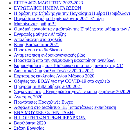
ΕΓΓΡΑΦΕΣ ΜΑΘΗΤΩΝ 2022-2023
ΕΥΡΩΠΑΙΚΗ ΗΜΕΡΑ ΓΛΩΣΣΩΝ
Η δράση της Στ΄τάξης για την Παγκόσμια Ημέρα Περιβάλλον
Παγκόσμια Ημέρα Περιβάλλοντος 2021 Ε' τάξη
Μαθαίνοντας ρυθμό!!!
Ομαδική εργασία των μαθητών της Ε' τάξης στο μάθημα των 
Εγγραφές μαθητών Α' τάξης
Απολύμανση στο σχολείο
Κοπή Βασιλόπιτας 2021
Προστασία στο διαδίκτυο
Αντιμετώπιση ενδοοικογενειακής βίας
Προστασία από την σεξουαλική κακοποίηση ανηλίκων
Καρυοθραύστης του Τσαϊκόφσκι από τους μαθητές της ΣΤ'
Διοικητικό Συμβούλιο Γονέων 2020 - 2021
Εορτασμός εκκλησίας Αγίου Μάρκου 2020
Οδηγίες του ΕΟΔΥ για την COVID-19 στο σχολείο
Πρόγραμμα Βιβλιοθήκης 2020-2021
Συγκεντρώσεις - Ενημερώσεις γονέων και κηδεμόνων 2020-2
Αγιασμός 2020
Πρωτότυπες Πασχαλινές Ευχές
Ασφάλεια στο διαδίκτυο- Εξ΄ απαστάσεως εκπαίδευση
ΕΝΑ ΜΟΥΣΕΙΟ ΣΤΗΝ ΤΑΞΗ!
Η ΓΙΟΡΤΗ ΤΩΝ ΤΡΙΩΝ ΙΕΡΑΡΧΩΝ
Βασιλόπιτα 2020
Στάση Εργασίας