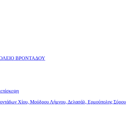
ΧΟΛΕΙΟ ΒΡΟΝΤΑΔΟΥ
επίσκεψη
Βροντάδων Χίου, Μούδρου Λήμνου, Δελασάλ, Ερμούπολης Σύρου