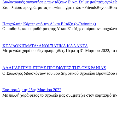
Διαδικτυακές συναντήσεις των τάξεων Ε’ και Στ’ με μαθητές σχολεί
Στο πλαίσιο προγράμματος e-Twinningμε τίτλο «FriendsBeyondBord
Πασχαλινές Κάρτες από την Δ’ και Ε’ τάξη (e-Twinning)
Οι μαθητές και οι μαθήτριες της Δ’ και Ε’ τάξης ετοίμασαν πασχαλινές
ΧΕΛΙΔΟΝΙΣΜΑΤΑ: ΑΝΟΙΞΙΑΤΙΚΑ ΚΑΛΑΝΤΑ
Με μεγάλη χαρά υποδεχτήκαμε χθες, Πέμπτη 31 Μαρτίου 2022, τα π
ΑΛΛΗΛΕΓΓΥΗ ΣΤΟΥΣ ΠΡΟΣΦΥΓΕΣ ΤΗΣ ΟΥΚΡΑΝΙΑΣ
Ο Σύλλογος διδασκόντων του 3ου Δημοτικού σχολείου Βροντάδου σ
Εορτασμός της 25ης Μαρτίου 2022
Με πολλή χαρά φέτος το σχολείο μας συμμετείχε στον εορτασμό της
Δράση για τους πρόσφυγες
Οι μαθητές της ΣΤ΄ Τάξης στα πλαίσια των Εργαστηρίων Δεξιοτήτων 