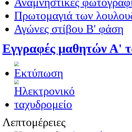
Αναμνηστικές φωτογραφί
Πρωτομαγιά των λουλουδ
Αγώνες στίβου Β' φάση
Εγγραφές μαθητών Α' τ
Λεπτομέρειες