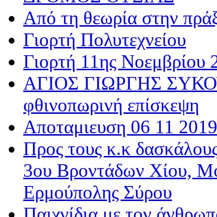
Από τη θεωρία στην πρά
Γιορτή Πολυτεχνείου
Γιορτή 11ης Νοεμβρίου 
ΑΓΙΟΣ ΓΙΩΡΓΗΣ ΣΥΚΟΥ
φθινοπωρινή επίσκεψη
Αποταμιευση 06 11 201
Προς τους κ.κ δασκάλου
3ου Βροντάδων Χίου, Μ
Ερμούπολης Σύρου
Παιχνίδια με τον άνθρωπ