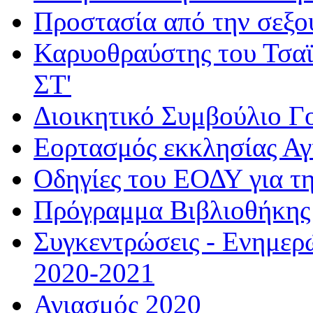
Προστασία από την σεξο
Καρυοθραύστης του Τσαϊ
ΣΤ'
Διοικητικό Συμβούλιο Γ
Εορτασμός εκκλησίας Α
Οδηγίες του ΕΟΔΥ για τ
Πρόγραμμα Βιβλιοθήκης
Συγκεντρώσεις - Ενημερ
2020-2021
Αγιασμός 2020