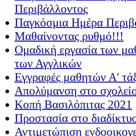
Περιβάλλοντος
Παγκόσμια Ημέρα Περιβά
Μαθαίνοντας ρυθμό!!!
Ομαδική εργασία των μα
των Αγγλικών
Εγγραφές μαθητών Α' τά
Απολύμανση στο σχολεί
Κοπή Βασιλόπιτας 2021
Προστασία στο διαδίκτυ
Αντιμετώπιση ενδοοικογε