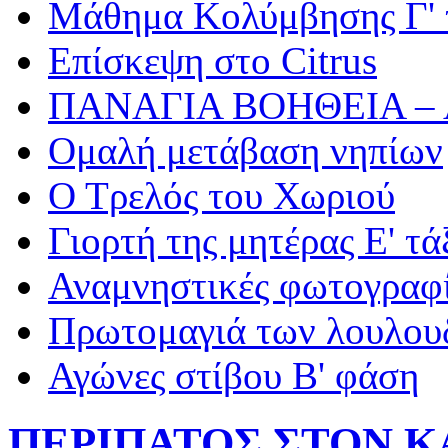
Μάθημα Κολύμβησης Γ' 
Επίσκεψη στο Citrus
ΠΑΝΑΓΙΑ ΒΟΗΘΕΙΑ –
Ομαλή μετάβαση νηπίων
Ο Τρελός του Χωριού
Γιορτή της μητέρας Ε' τά
Αναμνηστικές φωτογραφί
Πρωτομαγιά των λουλουδ
Αγώνες στίβου Β' φάση
ΠΕΡΙΠΑΤΟΣ ΣΤΟΝ 