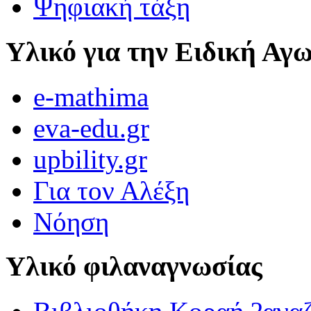
Ψηφιακή τάξη
Υλικό για την Ειδική Αγ
e-mathima
eva-edu.gr
upbility.gr
Για τον Αλέξη
Νόηση
Υλικό φιλαναγνωσίας