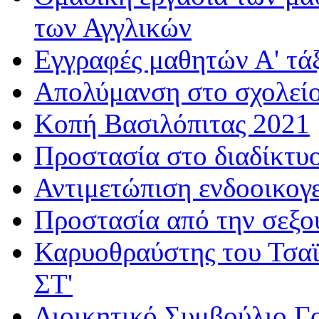
των Αγγλικών
Εγγραφές μαθητών Α' τά
Απολύμανση στο σχολεί
Κοπή Βασιλόπιτας 2021
Προστασία στο διαδίκτυ
Αντιμετώπιση ενδοοικογε
Προστασία από την σεξο
Καρυοθραύστης του Τσαϊ
ΣΤ'
Διοικητικό Συμβούλιο Γ