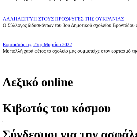
ΑΛΛΗΛΕΓΓΥΗ ΣΤΟΥΣ ΠΡΟΣΦΥΓΕΣ ΤΗΣ ΟΥΚΡΑΝΙΑΣ
Ο Σύλλογος διδασκόντων του 3ου Δημοτικού σχολείου Βροντάδου σ
Εορτασμός της 25ης Μαρτίου 2022
Με πολλή χαρά φέτος το σχολείο μας συμμετείχε στον εορτασμό της
Δράση για τους πρόσφυγες
Οι μαθητές της ΣΤ΄ Τάξης στα πλαίσια των Εργαστηρίων Δεξιοτήτων 
Λεξικό online
Η Γ1 Ταξη σας ευχεται καλη Σαρακοστη!
{gallery}G1_taxi{/gallery}...
Κιβωτός του κόσμου
ΣΤ\' Τάξη-Δράση για τον σχολικό εκφοβισμό
Δράση για την Πανελλήνια Ημέρα κατά της σχολικής Βίας και του ε
Σύνδεσμοι για την ασφάλε