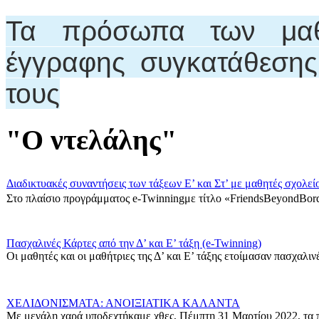
Τα πρόσωπα των μαθη
έγγραφης συγκατάθεση
τους
"Ο ντελάλης"
Διαδικτυακές συναντήσεις των τάξεων Ε’ και Στ’ με μαθητές σχολεί
Στο πλαίσιο προγράμματος e-Twinningμε τίτλο «FriendsBeyondBord
Πασχαλινές Κάρτες από την Δ’ και Ε’ τάξη (e-Twinning)
Οι μαθητές και οι μαθήτριες της Δ’ και Ε’ τάξης ετοίμασαν πασχαλινές
ΧΕΛΙΔΟΝΙΣΜΑΤΑ: ΑΝΟΙΞΙΑΤΙΚΑ ΚΑΛΑΝΤΑ
Με μεγάλη χαρά υποδεχτήκαμε χθες, Πέμπτη 31 Μαρτίου 2022, τα π