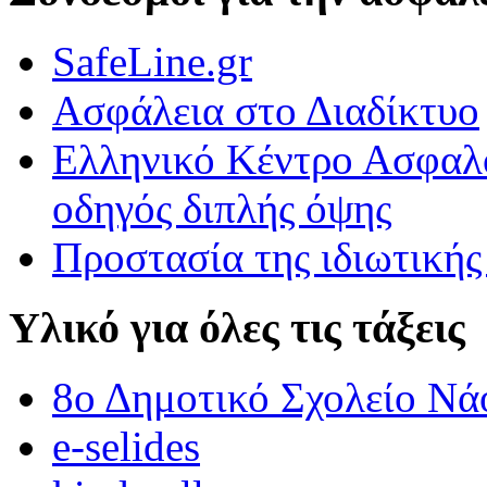
Εκφράζομαι μέσα από την τέχνη.
SafeLine.gr
Εκφράζομαι μέσα από την τέχνη.\r\nΠαρατηρήσαμε πολύ προσεκτικά
Ασφάλεια στο Διαδίκτυο
ΟΙ ΑΓΡΙΟΠΑΠΙΕΣ ΠΕΤΟΥΝ ΣΤΟ 3Ο ΔΗΜΟΤΙΚΟ ΣΧΟΛΕΙΟ 
Ελληνικό Κέντρο Ασφαλο
ΟΙ ΑΓΡΙΟΠΑΠΙΕΣ ΠΕΤΟΥΝ ΣΤΟ 3Ο ΔΗΜΟΤΙΚΟ ΣΧΟΛΕΙΟ ΒΡΟΝ
οδηγός διπλής όψης
Προστασία της ιδιωτικής
Υλικό για όλες τις τάξεις
8ο Δημοτικό Σχολείο Νά
e-selides