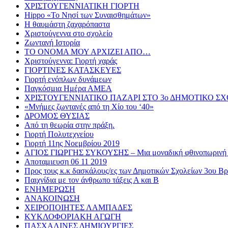
ΧΡΙΣΤΟΥΓΕΝΝΙΑΤΙΚΗ ΓΙΟΡΤΗ
Hippo «Το Νησί των Συναισθημάτων»
Η θαυμάστη ζαχαρόπαστα
Χριστούγεννα στο σχολείο
Ζωντανή Ιστορία
ΤΟ ΟΝΟΜΑ ΜΟΥ ΑΡΧΙΖΕΙ ΑΠΟ…
Χριστούγεννα: Γιορτή χαράς
ΓΙΟΡΤΙΝΕΣ ΚΑΤΑΣΚΕΥΕΣ
Γιορτή ενόπλων δυνάμεων
Παγκόσμια Ημέρα ΑΜΕΑ
ΧΡΙΣΤΟΥΓΕΝΝΙΑΤΙΚΟ ΠΑΖΑΡΙ ΣΤΟ 3ο ΔΗΜΟΤΙΚΟ Σ
«Μνήμες ζωντανές από τη Χίο του ‘40»
ΔΡΟΜΟΣ ΘΥΣΙΑΣ
Από τη θεωρία στην πράξη.
Γιορτή Πολυτεχνείου
Γιορτή 11ης Νοεμβρίου 2019
ΑΓΙΟΣ ΓΙΩΡΓΗΣ ΣΥΚΟΥΣΗΣ – Μια μοναδική φθινοπωρινή 
Αποταμιευση 06 11 2019
Προς τους κ.κ δασκάλους/ες των Δημοτικών Σχολείων 3ου 
Παιχνίδια με τον άνθρωπο τάξεις Α και Β
ΕΝΗΜΕΡΩΣΗ
ΑΝΑΚΟΙΝΩΣΗ
ΧΕΙΡΟΠΟΙΗΤΕΣ ΛΑΜΠΑΔΕΣ
ΚΥΚΛΟΦΟΡΙΑΚΗ ΑΓΩΓΗ
ΠΑΣΧΑΛΙΝΕΣ ΔΗΜΙΟΥΡΓΙΕΣ