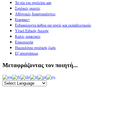
Τα νέα του σχολείου μας
Σχολικές γιορτές
Αθλητικές δραστηριότητες
Erasmus+
Ενδιαφέροντα άρθρα για γονείς και εκπαιδευτικούς
Υλικό Ειδικής Αγωγής
Καλές πρακτικές
Επικοινωνία
Ημερολόγιο σχολικής ζωής
Εξ΄αποστάσεως
Μεταφράζοντας τον ποιητή...