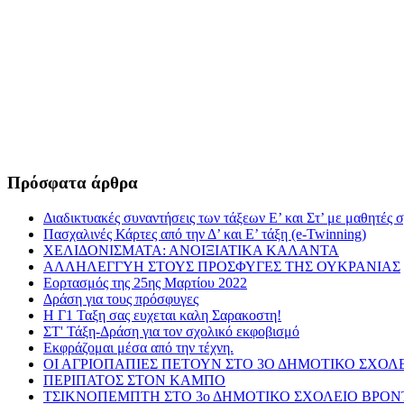
Πρόσφατα άρθρα
Διαδικτυακές συναντήσεις των τάξεων Ε’ και Στ’ με μαθητές 
Πασχαλινές Κάρτες από την Δ’ και Ε’ τάξη (e-Twinning)
ΧΕΛΙΔΟΝΙΣΜΑΤΑ: ΑΝΟΙΞΙΑΤΙΚΑ ΚΑΛΑΝΤΑ
ΑΛΛΗΛΕΓΓΥΗ ΣΤΟΥΣ ΠΡΟΣΦΥΓΕΣ ΤΗΣ ΟΥΚΡΑΝΙΑΣ
Εορτασμός της 25ης Μαρτίου 2022
Δράση για τους πρόσφυγες
Η Γ1 Ταξη σας ευχεται καλη Σαρακοστη!
ΣΤ' Τάξη-Δράση για τον σχολικό εκφοβισμό
Εκφράζομαι μέσα από την τέχνη.
ΟΙ ΑΓΡΙΟΠΑΠΙΕΣ ΠΕΤΟΥΝ ΣΤΟ 3Ο ΔΗΜΟΤΙΚΟ ΣΧΟΛ
ΠΕΡΙΠΑΤΟΣ ΣΤΟΝ ΚΑΜΠΟ
ΤΣΙΚΝΟΠΕΜΠΤΗ ΣΤΟ 3ο ΔΗΜΟΤΙΚΟ ΣΧΟΛΕΙΟ ΒΡΟ