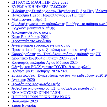
ΕΓΓΡΑΦΕΣ ΜΑΘΗΤΩΝ 2022-2023
ΕΥΡΩΠΑΙΚΗ ΗΜΕΡΑ ΓΛΩΣΣΩΝ
Η δράση της Στ΄τάξης για την Παγκόσμια Ημέρα Περιβάλλον
Παγκόσμια Ημέρα Περιβάλλοντος 2021 Ε' τάξη
Μαθαίνοντας ρυθμό!!!
Ομαδική εργασία των μαθητών της Ε' τάξης στο μάθημα των 
Εγγραφές μαθητών Α' τάξης
Απολύμανση στο σχολείο
Κοπή Βασιλόπιτας 2021
Προστασία στο διαδίκτυο
Αντιμετώπιση ενδοοικογενειακής βίας
Προστασία από την σεξουαλική κακοποίηση ανηλίκων
Καρυοθραύστης του Τσαϊκόφσκι από τους μαθητές της ΣΤ'
Διοικητικό Συμβούλιο Γονέων 2020 - 2021
Εορτασμός εκκλησίας Αγίου Μάρκου 2020
Οδηγίες του ΕΟΔΥ για την COVID-19 στο σχολείο
Πρόγραμμα Βιβλιοθήκης 2020-2021
Συγκεντρώσεις - Ενημερώσεις γονέων και κηδεμόνων 2020-2
Αγιασμός 2020
Πρωτότυπες Πασχαλινές Ευχές
Ασφάλεια στο διαδίκτυο- Εξ΄ απαστάσεως εκπαίδευση
ΕΝΑ ΜΟΥΣΕΙΟ ΣΤΗΝ ΤΑΞΗ!
Η ΓΙΟΡΤΗ ΤΩΝ ΤΡΙΩΝ ΙΕΡΑΡΧΩΝ
Βασιλόπιτα 2020
Στάση Εργασίας