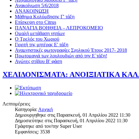
Ανακοίνωση 5/6/2018
ΑΝΑΚΟΙΝΩΣΗ
Μάθημα Κολύμβησης Γ' τάξη
Επίσκεψη στο Citrus
ΠΑΝΑΓΙΑ ΒΟΗΘΕΙΑ – ΛΕΠΡΟΚΟΜΕΙΟ
Ομαλή μετάβαση νηπίων
Ο Τρελός του Χωριού
Γιορτή της μητέρας Ε' τάξη
Αναμνηστικές φωτογραφίες Σχολικού Έτους 2017- 2018
Πρωτομαγιά των λουλουδιών από την Ε΄τάξη!
Αγώνες στίβου Β' φάση
ΧΕΛΙΔΟΝΙΣΜΑΤΑ: ΑΝΟΙΞΙΑΤΙΚΑ ΚΑ
Λεπτομέρειες
Κατηγορία:
Αρχική
Δημιουργηθηκε στις Παρασκευή, 01 Απριλίου 2022 11:30
Δημοσιεύτηκε στις Παρασκευή, 01 Απριλίου 2022 11:30
Γράφτηκε από τον/την Super User
Εμφανίσεις: 3538