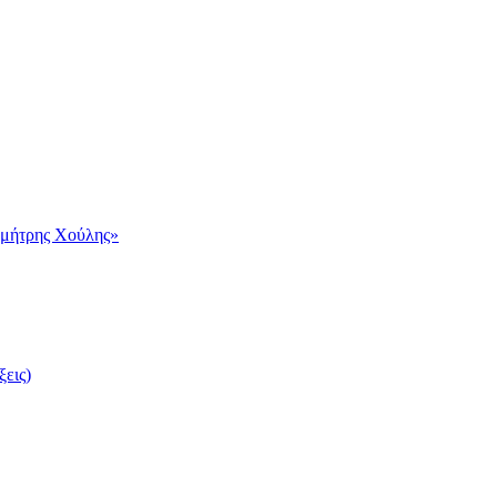
ημήτρης Χούλης»
ξεις)