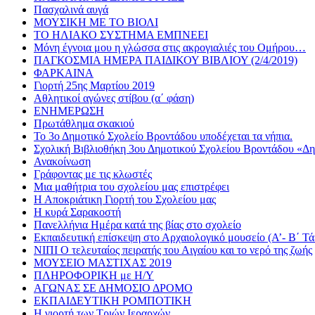
Πασχαλινά αυγά
ΜΟΥΣΙΚΗ ΜΕ ΤΟ ΒΙΟΛΙ
ΤΟ ΗΛΙΑΚΟ ΣΥΣΤΗΜΑ ΕΜΠΝΕΕΙ
Μόνη έγνοια μου η γλώσσα στις ακρογιαλιές του Ομήρου…
ΠΑΓΚΟΣΜΙΑ ΗΜΕΡΑ ΠΑΙΔΙΚΟΥ ΒΙΒΛΙΟΥ (2/4/2019)
ΦΑΡΚΑΙΝΑ
Γιορτή 25ης Μαρτίου 2019
Αθλητικoί αγώνες στίβου (α΄ φάση)
ΕΝΗΜΕΡΩΣΗ
Πρωτάθλημα σκακιού
Το 3ο Δημοτικό Σχολείο Βροντάδου υποδέχεται τα νήπια.
Σχολική Βιβλιοθήκη 3ου Δημοτικού Σχολείου Βροντάδου «Δ
Ανακοίνωση
Γράφοντας με τις κλωστές
Μια μαθήτρια του σχολείου μας επιστρέφει
Η Αποκριάτικη Γιορτή του Σχολείου μας
Η κυρά Σαρακοστή
Πανελλήνια Ημέρα κατά της βίας στο σχολείο
Εκπαιδευτική επίσκεψη στο Αρχαιολογικό μουσείο (Α’- Β΄ Τά
ΝΙΠΙ Ο τελευταίος πειρατής του Αιγαίου και το νερό της ζωής
ΜΟΥΣΕΙΟ ΜΑΣΤΙΧΑΣ 2019
ΠΛΗΡΟΦΟΡΙΚΗ με Η/Υ
ΑΓΩΝΑΣ ΣΕ ΔΗΜΟΣΙΟ ΔΡΟΜΟ
ΕΚΠΑΙΔΕΥΤΙΚΗ ΡΟΜΠΟΤΙΚΗ
Η γιορτή των Τριών Ιεραρχών