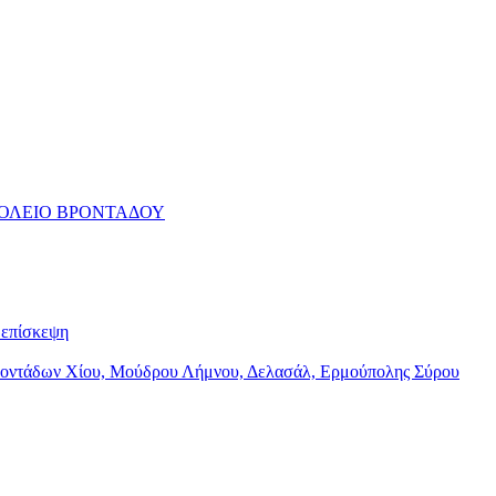
ΧΟΛΕΙΟ ΒΡΟΝΤΑΔΟΥ
επίσκεψη
Βροντάδων Χίου, Μούδρου Λήμνου, Δελασάλ, Ερμούπολης Σύρου