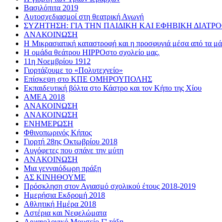
Βασιλόπιτα 2019
Αυτοσχεδιασμοί στη θεατρική Αγωγή
ΣΥΖΗΤΗΣΗ: ΓΙΑ ΤΗΝ ΠΑΙΔΙΚΗ ΚΑΙ ΕΦΗΒΙΚΗ ΔΙΑΤΡ
ΑΝΑΚΟΙΝΩΣΗ
Η Μικρασιατική καταστροφή και η προσφυγιά μέσα από τα μάτ
Η ομάδα θεάτρου HIPPOστο σχολείο μας.
11η Νοεμβρίου 1912
Γιορτάζουμε το «Πολυτεχνείο»
Επίσκεψη στο ΚΠΕ ΟΜΗΡΟΥΠΟΛΗΣ
Εκπαιδευτική βόλτα στο Κάστρο και τον Κήπο της Χίου
AMEA 2018
ΑΝΑΚΟΙΝΩΣΗ
ΑΝΑΚΟΙΝΩΣΗ
ΕΝΗΜΕΡΩΣΗ
Φθινοπωρινός Κήπος
Γιορτή 28ης Οκτωβρίου 2018
Αυγόφετες που σπάνε την μύτη
ΑΝΑΚΟΙΝΩΣΗ
Μια γενναιόδωρη πράξη
ΑΣ ΚΙΝΗΘΟΥΜΕ
Πρόσκληση στον Αγιασμό σχολικού έτους 2018-2019
Ημερήσια Εκδρομή 2018
Αθλητική Ημέρα 2018
Αστέρια και Νεφελώματα
Αρχαιολογικό Μουσείο Γ' τάξη