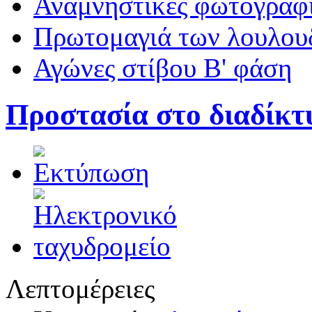
Αναμνηστικές φωτογραφί
Πρωτομαγιά των λουλουδ
Αγώνες στίβου Β' φάση
Προστασία στο διαδίκτ
Λεπτομέρειες