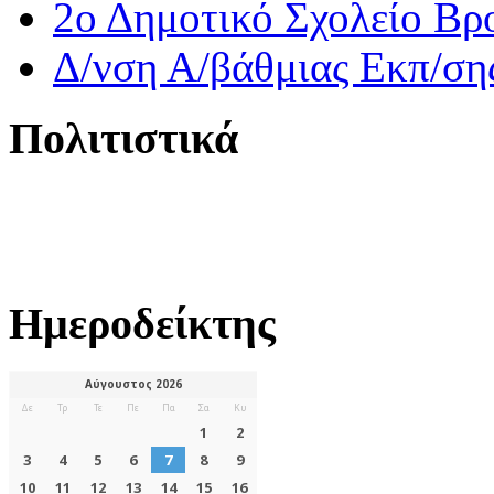
2ο Δημοτικό Σχολείο Βρ
Δ/νση Α/βάθμιας Εκπ/ση
Πολιτιστικά
Ημεροδείκτης