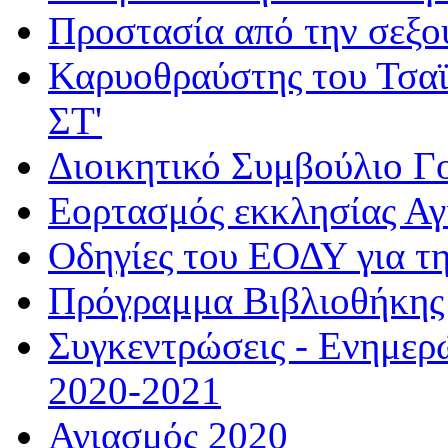
Προστασία από την σεξο
Καρυοθραύστης του Τσαϊ
ΣΤ'
Διοικητικό Συμβούλιο Γ
Εορτασμός εκκλησίας Α
Οδηγίες του ΕΟΔΥ για τ
Πρόγραμμα Βιβλιοθήκης
Συγκεντρώσεις - Ενημερ
2020-2021
Αγιασμός 2020