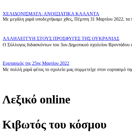
ΧΕΛΙΔΟΝΙΣΜΑΤΑ: ΑΝΟΙΞΙΑΤΙΚΑ ΚΑΛΑΝΤΑ
Με μεγάλη χαρά υποδεχτήκαμε χθες, Πέμπτη 31 Μαρτίου 2022, τα π
ΑΛΛΗΛΕΓΓΥΗ ΣΤΟΥΣ ΠΡΟΣΦΥΓΕΣ ΤΗΣ ΟΥΚΡΑΝΙΑΣ
Ο Σύλλογος διδασκόντων του 3ου Δημοτικού σχολείου Βροντάδου σ
Εορτασμός της 25ης Μαρτίου 2022
Με πολλή χαρά φέτος το σχολείο μας συμμετείχε στον εορτασμό της
Δράση για τους πρόσφυγες
Οι μαθητές της ΣΤ΄ Τάξης στα πλαίσια των Εργαστηρίων Δεξιοτήτων 
Λεξικό online
Η Γ1 Ταξη σας ευχεται καλη Σαρακοστη!
{gallery}G1_taxi{/gallery}...
Κιβωτός του κόσμου