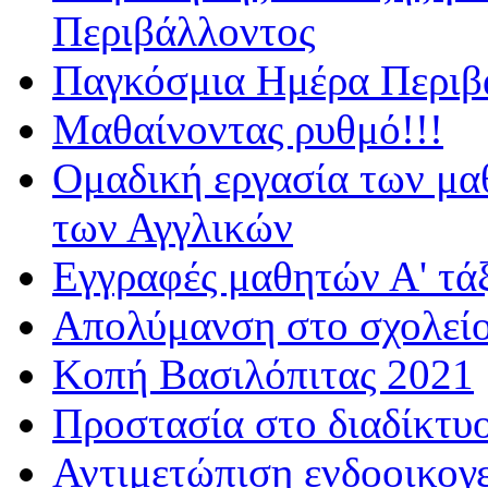
Περιβάλλοντος
Παγκόσμια Ημέρα Περιβά
Μαθαίνοντας ρυθμό!!!
Ομαδική εργασία των μα
των Αγγλικών
Εγγραφές μαθητών Α' τά
Απολύμανση στο σχολεί
Κοπή Βασιλόπιτας 2021
Προστασία στο διαδίκτυ
Αντιμετώπιση ενδοοικογε