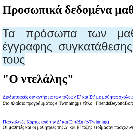
Προσωπικά δεδομένα μα
Τα πρόσωπα των μαθη
έγγραφης συγκατάθεση
τους
"Ο ντελάλης"
Διαδικτυακές συναντήσεις των τάξεων Ε’ και Στ’ με μαθητές σχολεί
Στο πλαίσιο προγράμματος e-Twinningμε τίτλο «FriendsBeyondBord
Πασχαλινές Κάρτες από την Δ’ και Ε’ τάξη (e-Twinning)
Οι μαθητές και οι μαθήτριες της Δ’ και Ε’ τάξης ετοίμασαν πασχαλινές