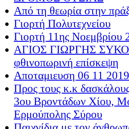
Από τη θεωρία στην πρά
Γιορτή Πολυτεχνείου
Γιορτή 11ης Νοεμβρίου 
ΑΓΙΟΣ ΓΙΩΡΓΗΣ ΣΥΚΟΥ
φθινοπωρινή επίσκεψη
Αποταμιευση 06 11 201
Προς τους κ.κ δασκάλου
3ου Βροντάδων Χίου, Μ
Ερμούπολης Σύρου
Παιχνίδια με τον άνθρωπ