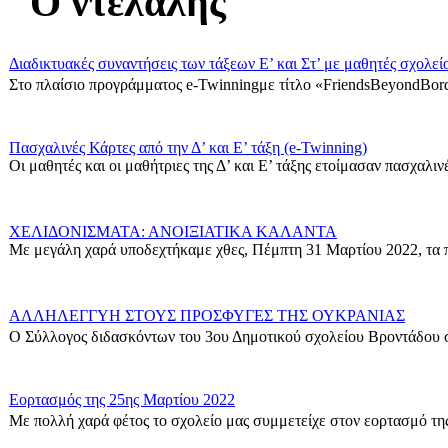
"Ο ντελάλης"
Διαδικτυακές συναντήσεις των τάξεων Ε’ και Στ’ με μαθητές σχολεί
Στο πλαίσιο προγράμματος e-Twinningμε τίτλο «FriendsBeyondBord
Πασχαλινές Κάρτες από την Δ’ και Ε’ τάξη (e-Twinning)
Οι μαθητές και οι μαθήτριες της Δ’ και Ε’ τάξης ετοίμασαν πασχαλινές
ΧΕΛΙΔΟΝΙΣΜΑΤΑ: ΑΝΟΙΞΙΑΤΙΚΑ ΚΑΛΑΝΤΑ
Με μεγάλη χαρά υποδεχτήκαμε χθες, Πέμπτη 31 Μαρτίου 2022, τα π
ΑΛΛΗΛΕΓΓΥΗ ΣΤΟΥΣ ΠΡΟΣΦΥΓΕΣ ΤΗΣ ΟΥΚΡΑΝΙΑΣ
Ο Σύλλογος διδασκόντων του 3ου Δημοτικού σχολείου Βροντάδου σ
Εορτασμός της 25ης Μαρτίου 2022
Με πολλή χαρά φέτος το σχολείο μας συμμετείχε στον εορτασμό της