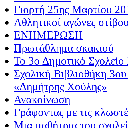
Γιορτή 25ης Μαρτίου 20
Αθλητικoί αγώνες στίβου
ΕΝΗΜΕΡΩΣΗ
Πρωτάθλημα σκακιού
Το 3ο Δημοτικό Σχολείο 
Σχολική Βιβλιοθήκη 3ου
«Δημήτρης Χούλης»
Ανακοίνωση
Γράφοντας με τις κλωστέ
Μια μαθήτρια του σχολεί