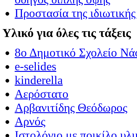
Προστασία της ιδιωτικής
Υλικό για όλες τις τάξεις
8ο Δημοτικό Σχολείο Νά
e-selides
kinderella
Αερόστατο
Αρβανιτίδης Θεόδωρος
Αρνός
Ιστολόγιο με ποικίλο υλι