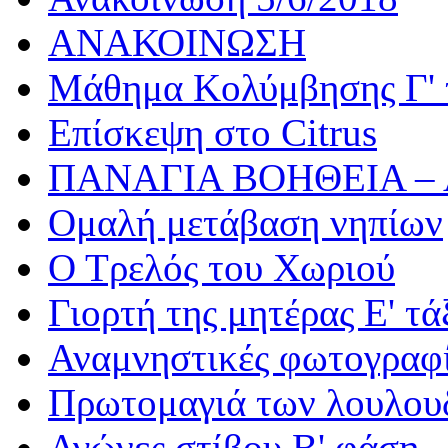
ΑΝΑΚΟΙΝΩΣΗ
Μάθημα Κολύμβησης Γ' 
Επίσκεψη στο Citrus
ΠΑΝΑΓΙΑ ΒΟΗΘΕΙΑ –
Ομαλή μετάβαση νηπίων
Ο Τρελός του Χωριού
Γιορτή της μητέρας Ε' τά
Αναμνηστικές φωτογραφί
Πρωτομαγιά των λουλουδ
Αγώνες στίβου Β' φάση