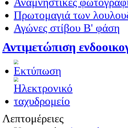
Αναμνηστικές φωτογραφί
Πρωτομαγιά των λουλουδ
Αγώνες στίβου Β' φάση
Αντιμετώπιση ενδοοικογ
Λεπτομέρειες