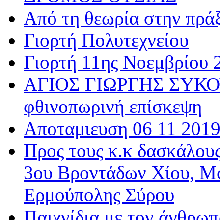
Από τη θεωρία στην πρά
Γιορτή Πολυτεχνείου
Γιορτή 11ης Νοεμβρίου 
ΑΓΙΟΣ ΓΙΩΡΓΗΣ ΣΥΚΟΥ
φθινοπωρινή επίσκεψη
Αποταμιευση 06 11 201
Προς τους κ.κ δασκάλου
3ου Βροντάδων Χίου, Μ
Ερμούπολης Σύρου
Παιχνίδια με τον άνθρωπ