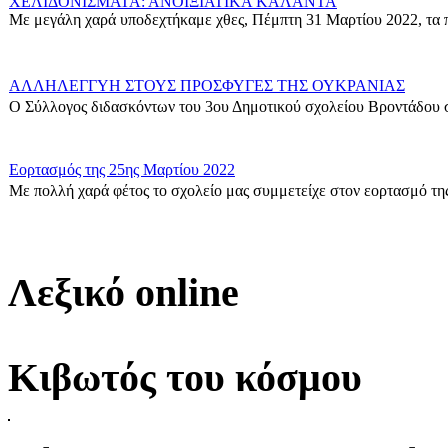
ΧΕΛΙΔΟΝΙΣΜΑΤΑ: ΑΝΟΙΞΙΑΤΙΚΑ ΚΑΛΑΝΤΑ
Με μεγάλη χαρά υποδεχτήκαμε χθες, Πέμπτη 31 Μαρτίου 2022, τα π
ΑΛΛΗΛΕΓΓΥΗ ΣΤΟΥΣ ΠΡΟΣΦΥΓΕΣ ΤΗΣ ΟΥΚΡΑΝΙΑΣ
Ο Σύλλογος διδασκόντων του 3ου Δημοτικού σχολείου Βροντάδου σ
Εορτασμός της 25ης Μαρτίου 2022
Με πολλή χαρά φέτος το σχολείο μας συμμετείχε στον εορτασμό της
Δράση για τους πρόσφυγες
Οι μαθητές της ΣΤ΄ Τάξης στα πλαίσια των Εργαστηρίων Δεξιοτήτων 
Λεξικό online
Η Γ1 Ταξη σας ευχεται καλη Σαρακοστη!
{gallery}G1_taxi{/gallery}...
Κιβωτός του κόσμου
ΣΤ\' Τάξη-Δράση για τον σχολικό εκφοβισμό
Δράση για την Πανελλήνια Ημέρα κατά της σχολικής Βίας και του ε