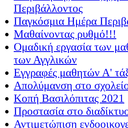
Περιβάλλοντος
Παγκόσμια Ημέρα Περιβά
Μαθαίνοντας ρυθμό!!!
Ομαδική εργασία των μα
των Αγγλικών
Εγγραφές μαθητών Α' τά
Απολύμανση στο σχολεί
Κοπή Βασιλόπιτας 2021
Προστασία στο διαδίκτυ
Αντιμετώπιση ενδοοικογε