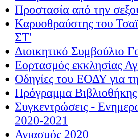
Προστασία από την σεξο
Καρυοθραύστης του Τσαϊ
ΣΤ'
Διοικητικό Συμβούλιο Γ
Εορτασμός εκκλησίας Α
Οδηγίες του ΕΟΔΥ για τ
Πρόγραμμα Βιβλιοθήκης
Συγκεντρώσεις - Ενημερ
2020-2021
Αγιασμός 2020