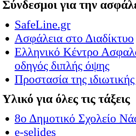
Σύνδεσμοι για την ασφάλε
Εκφράζομαι μέσα από την τέχνη.
SafeLine.gr
Εκφράζομαι μέσα από την τέχνη.\r\nΠαρατηρήσαμε πολύ προσεκτικά
Ασφάλεια στο Διαδίκτυο
ΟΙ ΑΓΡΙΟΠΑΠΙΕΣ ΠΕΤΟΥΝ ΣΤΟ 3Ο ΔΗΜΟΤΙΚΟ ΣΧΟΛΕΙΟ 
Ελληνικό Κέντρο Ασφαλο
ΟΙ ΑΓΡΙΟΠΑΠΙΕΣ ΠΕΤΟΥΝ ΣΤΟ 3Ο ΔΗΜΟΤΙΚΟ ΣΧΟΛΕΙΟ ΒΡΟΝ
οδηγός διπλής όψης
Προστασία της ιδιωτικής
Υλικό για όλες τις τάξεις
8ο Δημοτικό Σχολείο Νά
e-selides