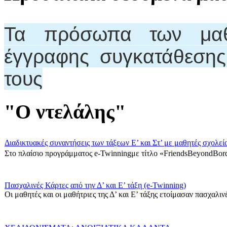
Τα πρόσωπα των μαθη
έγγραφης συγκατάθεση
τους
"Ο ντελάλης"
Διαδικτυακές συναντήσεις των τάξεων Ε’ και Στ’ με μαθητές σχολεί
Στο πλαίσιο προγράμματος e-Twinningμε τίτλο «FriendsBeyondBord
Πασχαλινές Κάρτες από την Δ’ και Ε’ τάξη (e-Twinning)
Οι μαθητές και οι μαθήτριες της Δ’ και Ε’ τάξης ετοίμασαν πασχαλινές