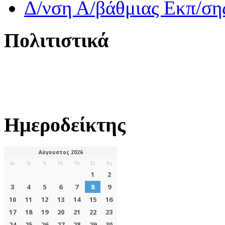
Δ/νση Α/βάθμιας Εκπ/ση
Πολιτιστικά
Ημεροδείκτης