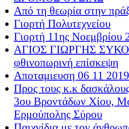
Από τη θεωρία στην πρά
Γιορτή Πολυτεχνείου
Γιορτή 11ης Νοεμβρίου 
ΑΓΙΟΣ ΓΙΩΡΓΗΣ ΣΥΚΟΥ
φθινοπωρινή επίσκεψη
Αποταμιευση 06 11 201
Προς τους κ.κ δασκάλου
3ου Βροντάδων Χίου, Μ
Ερμούπολης Σύρου
Παιχνίδια με τον άνθρωπ