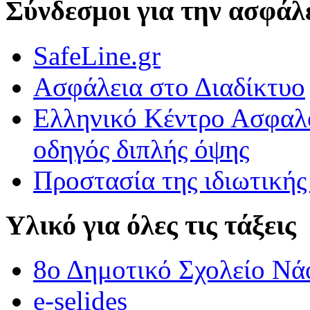
Σύνδεσμοι για την ασφάλε
Εκφράζομαι μέσα από την τέχνη.
SafeLine.gr
Εκφράζομαι μέσα από την τέχνη.\r\nΠαρατηρήσαμε πολύ προσεκτικά
Ασφάλεια στο Διαδίκτυο
ΟΙ ΑΓΡΙΟΠΑΠΙΕΣ ΠΕΤΟΥΝ ΣΤΟ 3Ο ΔΗΜΟΤΙΚΟ ΣΧΟΛΕΙΟ 
Ελληνικό Κέντρο Ασφαλο
ΟΙ ΑΓΡΙΟΠΑΠΙΕΣ ΠΕΤΟΥΝ ΣΤΟ 3Ο ΔΗΜΟΤΙΚΟ ΣΧΟΛΕΙΟ ΒΡΟΝ
οδηγός διπλής όψης
Προστασία της ιδιωτικής
Υλικό για όλες τις τάξεις
8ο Δημοτικό Σχολείο Νά
e-selides