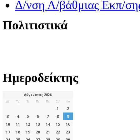
Δ/νση Α/βάθμιας Εκπ/ση
Πολιτιστικά
Ημεροδείκτης