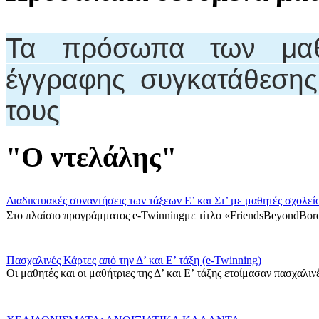
Τα πρόσωπα των μαθη
έγγραφης συγκατάθεση
τους
"Ο ντελάλης"
Διαδικτυακές συναντήσεις των τάξεων Ε’ και Στ’ με μαθητές σχολεί
Στο πλαίσιο προγράμματος e-Twinningμε τίτλο «FriendsBeyondBord
Πασχαλινές Κάρτες από την Δ’ και Ε’ τάξη (e-Twinning)
Οι μαθητές και οι μαθήτριες της Δ’ και Ε’ τάξης ετοίμασαν πασχαλινές