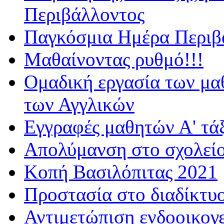
Περιβάλλοντος
Παγκόσμια Ημέρα Περιβά
Μαθαίνοντας ρυθμό!!!
Ομαδική εργασία των μα
των Αγγλικών
Εγγραφές μαθητών Α' τά
Απολύμανση στο σχολεί
Κοπή Βασιλόπιτας 2021
Προστασία στο διαδίκτυ
Αντιμετώπιση ενδοοικογε