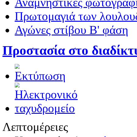
Αναμνηστικές φωτογραφί
Πρωτομαγιά των λουλουδ
Αγώνες στίβου Β' φάση
Προστασία στο διαδίκτ
Λεπτομέρειες