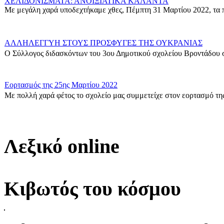
ΧΕΛΙΔΟΝΙΣΜΑΤΑ: ΑΝΟΙΞΙΑΤΙΚΑ ΚΑΛΑΝΤΑ
Με μεγάλη χαρά υποδεχτήκαμε χθες, Πέμπτη 31 Μαρτίου 2022, τα π
ΑΛΛΗΛΕΓΓΥΗ ΣΤΟΥΣ ΠΡΟΣΦΥΓΕΣ ΤΗΣ ΟΥΚΡΑΝΙΑΣ
Ο Σύλλογος διδασκόντων του 3ου Δημοτικού σχολείου Βροντάδου σ
Εορτασμός της 25ης Μαρτίου 2022
Με πολλή χαρά φέτος το σχολείο μας συμμετείχε στον εορτασμό της
Δράση για τους πρόσφυγες
Οι μαθητές της ΣΤ΄ Τάξης στα πλαίσια των Εργαστηρίων Δεξιοτήτων 
Λεξικό online
Η Γ1 Ταξη σας ευχεται καλη Σαρακοστη!
{gallery}G1_taxi{/gallery}...
Κιβωτός του κόσμου
ΣΤ\' Τάξη-Δράση για τον σχολικό εκφοβισμό
Δράση για την Πανελλήνια Ημέρα κατά της σχολικής Βίας και του ε