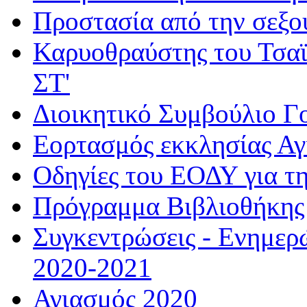
Προστασία από την σεξο
Καρυοθραύστης του Τσαϊ
ΣΤ'
Διοικητικό Συμβούλιο Γ
Εορτασμός εκκλησίας Α
Οδηγίες του ΕΟΔΥ για τ
Πρόγραμμα Βιβλιοθήκης
Συγκεντρώσεις - Ενημερ
2020-2021
Αγιασμός 2020