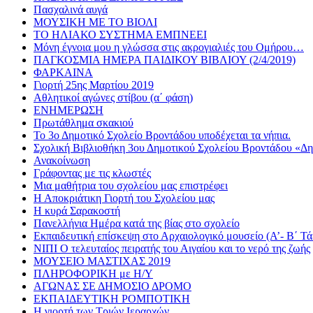
Πασχαλινά αυγά
ΜΟΥΣΙΚΗ ΜΕ ΤΟ ΒΙΟΛΙ
ΤΟ ΗΛΙΑΚΟ ΣΥΣΤΗΜΑ ΕΜΠΝΕΕΙ
Μόνη έγνοια μου η γλώσσα στις ακρογιαλιές του Ομήρου…
ΠΑΓΚΟΣΜΙΑ ΗΜΕΡΑ ΠΑΙΔΙΚΟΥ ΒΙΒΛΙΟΥ (2/4/2019)
ΦΑΡΚΑΙΝΑ
Γιορτή 25ης Μαρτίου 2019
Αθλητικoί αγώνες στίβου (α΄ φάση)
ΕΝΗΜΕΡΩΣΗ
Πρωτάθλημα σκακιού
Το 3ο Δημοτικό Σχολείο Βροντάδου υποδέχεται τα νήπια.
Σχολική Βιβλιοθήκη 3ου Δημοτικού Σχολείου Βροντάδου «Δ
Ανακοίνωση
Γράφοντας με τις κλωστές
Μια μαθήτρια του σχολείου μας επιστρέφει
Η Αποκριάτικη Γιορτή του Σχολείου μας
Η κυρά Σαρακοστή
Πανελλήνια Ημέρα κατά της βίας στο σχολείο
Εκπαιδευτική επίσκεψη στο Αρχαιολογικό μουσείο (Α’- Β΄ Τά
ΝΙΠΙ Ο τελευταίος πειρατής του Αιγαίου και το νερό της ζωής
ΜΟΥΣΕΙΟ ΜΑΣΤΙΧΑΣ 2019
ΠΛΗΡΟΦΟΡΙΚΗ με Η/Υ
ΑΓΩΝΑΣ ΣΕ ΔΗΜΟΣΙΟ ΔΡΟΜΟ
ΕΚΠΑΙΔΕΥΤΙΚΗ ΡΟΜΠΟΤΙΚΗ
Η γιορτή των Τριών Ιεραρχών