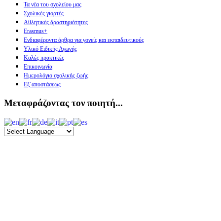
Τα νέα του σχολείου μας
Σχολικές γιορτές
Αθλητικές δραστηριότητες
Erasmus+
Ενδιαφέροντα άρθρα για γονείς και εκπαιδευτικούς
Υλικό Ειδικής Αγωγής
Καλές πρακτικές
Επικοινωνία
Ημερολόγιο σχολικής ζωής
Εξ΄αποστάσεως
Μεταφράζοντας τον ποιητή...