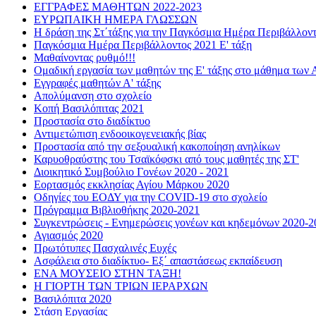
ΕΓΓΡΑΦΕΣ ΜΑΘΗΤΩΝ 2022-2023
ΕΥΡΩΠΑΙΚΗ ΗΜΕΡΑ ΓΛΩΣΣΩΝ
Η δράση της Στ΄τάξης για την Παγκόσμια Ημέρα Περιβάλλον
Παγκόσμια Ημέρα Περιβάλλοντος 2021 Ε' τάξη
Μαθαίνοντας ρυθμό!!!
Ομαδική εργασία των μαθητών της Ε' τάξης στο μάθημα των 
Εγγραφές μαθητών Α' τάξης
Απολύμανση στο σχολείο
Κοπή Βασιλόπιτας 2021
Προστασία στο διαδίκτυο
Αντιμετώπιση ενδοοικογενειακής βίας
Προστασία από την σεξουαλική κακοποίηση ανηλίκων
Καρυοθραύστης του Τσαϊκόφσκι από τους μαθητές της ΣΤ'
Διοικητικό Συμβούλιο Γονέων 2020 - 2021
Εορτασμός εκκλησίας Αγίου Μάρκου 2020
Οδηγίες του ΕΟΔΥ για την COVID-19 στο σχολείο
Πρόγραμμα Βιβλιοθήκης 2020-2021
Συγκεντρώσεις - Ενημερώσεις γονέων και κηδεμόνων 2020-2
Αγιασμός 2020
Πρωτότυπες Πασχαλινές Ευχές
Ασφάλεια στο διαδίκτυο- Εξ΄ απαστάσεως εκπαίδευση
ΕΝΑ ΜΟΥΣΕΙΟ ΣΤΗΝ ΤΑΞΗ!
Η ΓΙΟΡΤΗ ΤΩΝ ΤΡΙΩΝ ΙΕΡΑΡΧΩΝ
Βασιλόπιτα 2020
Στάση Εργασίας