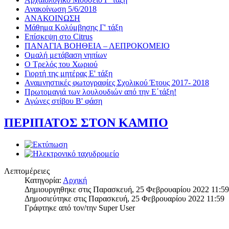
Ανακοίνωση 5/6/2018
ΑΝΑΚΟΙΝΩΣΗ
Μάθημα Κολύμβησης Γ' τάξη
Επίσκεψη στο Citrus
ΠΑΝΑΓΙΑ ΒΟΗΘΕΙΑ – ΛΕΠΡΟΚΟΜΕΙΟ
Ομαλή μετάβαση νηπίων
Ο Τρελός του Χωριού
Γιορτή της μητέρας Ε' τάξη
Αναμνηστικές φωτογραφίες Σχολικού Έτους 2017- 2018
Πρωτομαγιά των λουλουδιών από την Ε΄τάξη!
Αγώνες στίβου Β' φάση
ΠΕΡΙΠΑΤΟΣ ΣΤΟΝ ΚΑΜΠΟ
Λεπτομέρειες
Κατηγορία:
Αρχική
Δημιουργηθηκε στις Παρασκευή, 25 Φεβρουαρίου 2022 11:59
Δημοσιεύτηκε στις Παρασκευή, 25 Φεβρουαρίου 2022 11:59
Γράφτηκε από τον/την Super User