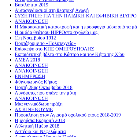
Βασιλόπιτα 2019
Αυτοσχεδιασμοί στη θεατρική Αγωγή
ΣΥΖΗΤΗΣΗ: ΓΙΑ ΤΗΝ ΠΑΙΔΙΚΗ ΚΑΙ ΕΦΗΒΙΚΗ ΔΙΑΤΡ
ΑΝΑΚΟΙΝΩΣΗ
Η Μικρασιατική καταστροφή και η προσφυγιά μέσα από τα μάτ
Η ομάδα θεάτρου HIPPOστο σχολείο μας.
11η Νοεμβρίου 1912
Γιορτάζουμε το «Πολυτεχνείο»
Επίσκεψη στο ΚΠΕ ΟΜΗΡΟΥΠΟΛΗΣ
Εκπαιδευτική βόλτα στο Κάστρο και τον Κήπο της Χίου
AMEA 2018
ΑΝΑΚΟΙΝΩΣΗ
ΑΝΑΚΟΙΝΩΣΗ
ΕΝΗΜΕΡΩΣΗ
Φθινοπωρινός Κήπος
Γιορτή 28ης Οκτωβρίου 2018
Αυγόφετες που σπάνε την μύτη
ΑΝΑΚΟΙΝΩΣΗ
Μια γενναιόδωρη πράξη
ΑΣ ΚΙΝΗΘΟΥΜΕ
Πρόσκληση στον Αγιασμό σχολικού έτους 2018-2019
Ημερήσια Εκδρομή 2018
Αθλητική Ημέρα 2018
Αστέρια και Νεφελώματα
Αρχαιολογικό Μουσείο Γ' τάξη