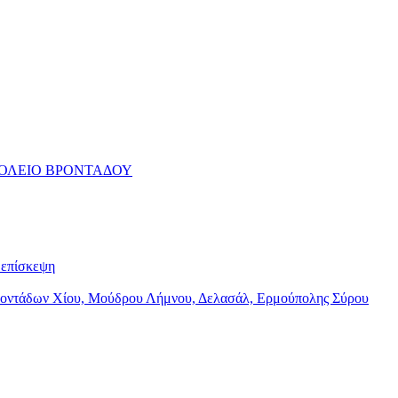
ΧΟΛΕΙΟ ΒΡΟΝΤΑΔΟΥ
επίσκεψη
Βροντάδων Χίου, Μούδρου Λήμνου, Δελασάλ, Ερμούπολης Σύρου