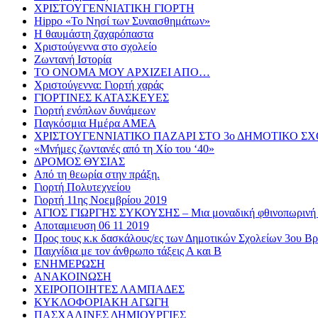
ΧΡΙΣΤΟΥΓΕΝΝΙΑΤΙΚΗ ΓΙΟΡΤΗ
Hippo «Το Νησί των Συναισθημάτων»
Η θαυμάστη ζαχαρόπαστα
Χριστούγεννα στο σχολείο
Ζωντανή Ιστορία
ΤΟ ΟΝΟΜΑ ΜΟΥ ΑΡΧΙΖΕΙ ΑΠΟ…
Χριστούγεννα: Γιορτή χαράς
ΓΙΟΡΤΙΝΕΣ ΚΑΤΑΣΚΕΥΕΣ
Γιορτή ενόπλων δυνάμεων
Παγκόσμια Ημέρα ΑΜΕΑ
ΧΡΙΣΤΟΥΓΕΝΝΙΑΤΙΚΟ ΠΑΖΑΡΙ ΣΤΟ 3ο ΔΗΜΟΤΙΚΟ Σ
«Μνήμες ζωντανές από τη Χίο του ‘40»
ΔΡΟΜΟΣ ΘΥΣΙΑΣ
Από τη θεωρία στην πράξη.
Γιορτή Πολυτεχνείου
Γιορτή 11ης Νοεμβρίου 2019
ΑΓΙΟΣ ΓΙΩΡΓΗΣ ΣΥΚΟΥΣΗΣ – Μια μοναδική φθινοπωρινή 
Αποταμιευση 06 11 2019
Προς τους κ.κ δασκάλους/ες των Δημοτικών Σχολείων 3ου 
Παιχνίδια με τον άνθρωπο τάξεις Α και Β
ΕΝΗΜΕΡΩΣΗ
ΑΝΑΚΟΙΝΩΣΗ
ΧΕΙΡΟΠΟΙΗΤΕΣ ΛΑΜΠΑΔΕΣ
ΚΥΚΛΟΦΟΡΙΑΚΗ ΑΓΩΓΗ
ΠΑΣΧΑΛΙΝΕΣ ΔΗΜΙΟΥΡΓΙΕΣ