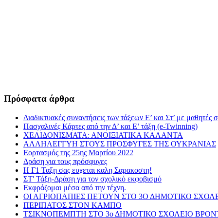
Πρόσφατα άρθρα
Διαδικτυακές συναντήσεις των τάξεων Ε’ και Στ’ με μαθητές 
Πασχαλινές Κάρτες από την Δ’ και Ε’ τάξη (e-Twinning)
ΧΕΛΙΔΟΝΙΣΜΑΤΑ: ΑΝΟΙΞΙΑΤΙΚΑ ΚΑΛΑΝΤΑ
ΑΛΛΗΛΕΓΓΥΗ ΣΤΟΥΣ ΠΡΟΣΦΥΓΕΣ ΤΗΣ ΟΥΚΡΑΝΙΑΣ
Εορτασμός της 25ης Μαρτίου 2022
Δράση για τους πρόσφυγες
Η Γ1 Ταξη σας ευχεται καλη Σαρακοστη!
ΣΤ' Τάξη-Δράση για τον σχολικό εκφοβισμό
Εκφράζομαι μέσα από την τέχνη.
ΟΙ ΑΓΡΙΟΠΑΠΙΕΣ ΠΕΤΟΥΝ ΣΤΟ 3Ο ΔΗΜΟΤΙΚΟ ΣΧΟΛ
ΠΕΡΙΠΑΤΟΣ ΣΤΟΝ ΚΑΜΠΟ
ΤΣΙΚΝΟΠΕΜΠΤΗ ΣΤΟ 3ο ΔΗΜΟΤΙΚΟ ΣΧΟΛΕΙΟ ΒΡΟ