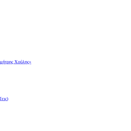
ημήτρης Χούλης»
ξεις)