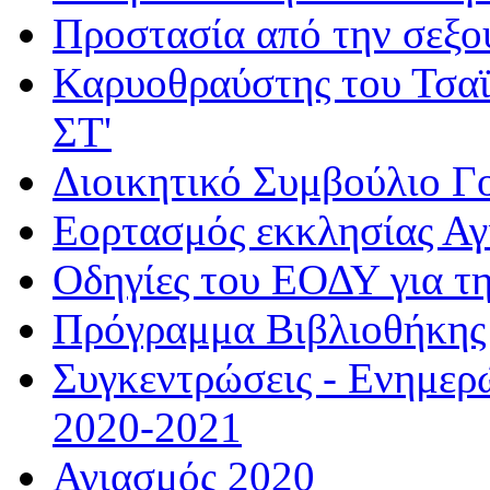
Προστασία από την σεξο
Καρυοθραύστης του Τσαϊ
ΣΤ'
Διοικητικό Συμβούλιο Γ
Εορτασμός εκκλησίας Α
Οδηγίες του ΕΟΔΥ για τ
Πρόγραμμα Βιβλιοθήκης
Συγκεντρώσεις - Ενημερ
2020-2021
Αγιασμός 2020