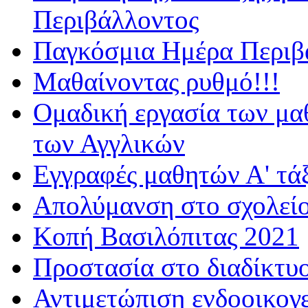
Περιβάλλοντος
Παγκόσμια Ημέρα Περιβά
Μαθαίνοντας ρυθμό!!!
Ομαδική εργασία των μα
των Αγγλικών
Εγγραφές μαθητών Α' τά
Απολύμανση στο σχολεί
Κοπή Βασιλόπιτας 2021
Προστασία στο διαδίκτυ
Αντιμετώπιση ενδοοικογε