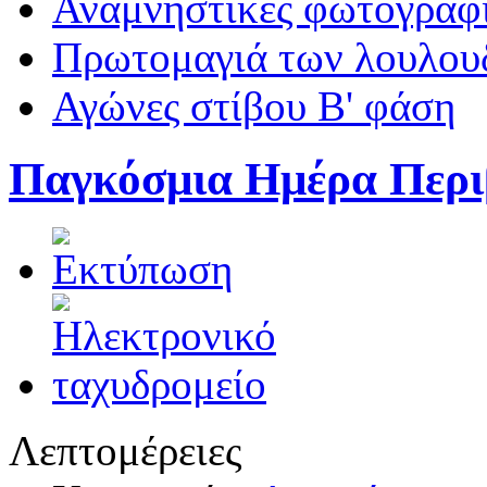
Αναμνηστικές φωτογραφί
Πρωτομαγιά των λουλουδ
Αγώνες στίβου Β' φάση
Παγκόσμια Ημέρα Περιβ
Λεπτομέρειες