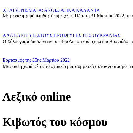
ΧΕΛΙΔΟΝΙΣΜΑΤΑ: ΑΝΟΙΞΙΑΤΙΚΑ ΚΑΛΑΝΤΑ
Με μεγάλη χαρά υποδεχτήκαμε χθες, Πέμπτη 31 Μαρτίου 2022, τα π
ΑΛΛΗΛΕΓΓΥΗ ΣΤΟΥΣ ΠΡΟΣΦΥΓΕΣ ΤΗΣ ΟΥΚΡΑΝΙΑΣ
Ο Σύλλογος διδασκόντων του 3ου Δημοτικού σχολείου Βροντάδου σ
Εορτασμός της 25ης Μαρτίου 2022
Με πολλή χαρά φέτος το σχολείο μας συμμετείχε στον εορτασμό της
Δράση για τους πρόσφυγες
Οι μαθητές της ΣΤ΄ Τάξης στα πλαίσια των Εργαστηρίων Δεξιοτήτων 
Λεξικό online
Η Γ1 Ταξη σας ευχεται καλη Σαρακοστη!
{gallery}G1_taxi{/gallery}...
Κιβωτός του κόσμου