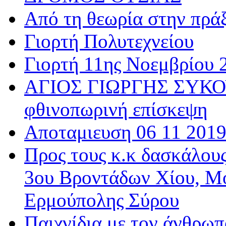
Από τη θεωρία στην πρά
Γιορτή Πολυτεχνείου
Γιορτή 11ης Νοεμβρίου 
ΑΓΙΟΣ ΓΙΩΡΓΗΣ ΣΥΚΟΥ
φθινοπωρινή επίσκεψη
Αποταμιευση 06 11 201
Προς τους κ.κ δασκάλου
3ου Βροντάδων Χίου, Μ
Ερμούπολης Σύρου
Παιχνίδια με τον άνθρωπ