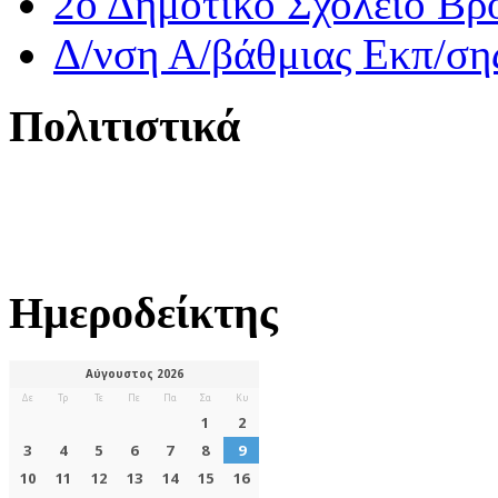
2ο Δημοτικό Σχολείο Βρ
Δ/νση Α/βάθμιας Εκπ/ση
Πολιτιστικά
Ημεροδείκτης