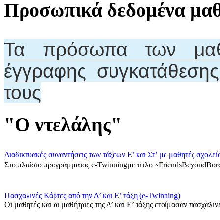
Προσωπικά δεδομένα μα
Τα πρόσωπα των μαθη
έγγραφης συγκατάθεση
τους
"Ο ντελάλης"
Διαδικτυακές συναντήσεις των τάξεων Ε’ και Στ’ με μαθητές σχολεί
Στο πλαίσιο προγράμματος e-Twinningμε τίτλο «FriendsBeyondBord
Πασχαλινές Κάρτες από την Δ’ και Ε’ τάξη (e-Twinning)
Οι μαθητές και οι μαθήτριες της Δ’ και Ε’ τάξης ετοίμασαν πασχαλινές