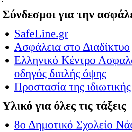
ΣΤ\' Τάξη-Δράση για τον σχολικό εκφοβισμό
Δράση για την Πανελλήνια Ημέρα κατά της σχολικής Βίας και του ε
Σύνδεσμοι για την ασφάλε
Εκφράζομαι μέσα από την τέχνη.
SafeLine.gr
Εκφράζομαι μέσα από την τέχνη.\r\nΠαρατηρήσαμε πολύ προσεκτικά
Ασφάλεια στο Διαδίκτυο
ΟΙ ΑΓΡΙΟΠΑΠΙΕΣ ΠΕΤΟΥΝ ΣΤΟ 3Ο ΔΗΜΟΤΙΚΟ ΣΧΟΛΕΙΟ 
Ελληνικό Κέντρο Ασφαλο
ΟΙ ΑΓΡΙΟΠΑΠΙΕΣ ΠΕΤΟΥΝ ΣΤΟ 3Ο ΔΗΜΟΤΙΚΟ ΣΧΟΛΕΙΟ ΒΡΟΝ
οδηγός διπλής όψης
Προστασία της ιδιωτικής
Υλικό για όλες τις τάξεις
8ο Δημοτικό Σχολείο Νά