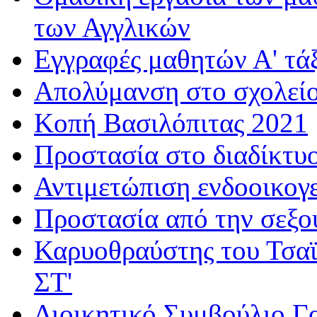
των Αγγλικών
Εγγραφές μαθητών Α' τά
Απολύμανση στο σχολεί
Κοπή Βασιλόπιτας 2021
Προστασία στο διαδίκτυ
Αντιμετώπιση ενδοοικογε
Προστασία από την σεξο
Καρυοθραύστης του Τσαϊ
ΣΤ'
Διοικητικό Συμβούλιο Γ