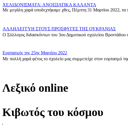
ΧΕΛΙΔΟΝΙΣΜΑΤΑ: ΑΝΟΙΞΙΑΤΙΚΑ ΚΑΛΑΝΤΑ
Με μεγάλη χαρά υποδεχτήκαμε χθες, Πέμπτη 31 Μαρτίου 2022, τα π
ΑΛΛΗΛΕΓΓΥΗ ΣΤΟΥΣ ΠΡΟΣΦΥΓΕΣ ΤΗΣ ΟΥΚΡΑΝΙΑΣ
Ο Σύλλογος διδασκόντων του 3ου Δημοτικού σχολείου Βροντάδου σ
Εορτασμός της 25ης Μαρτίου 2022
Με πολλή χαρά φέτος το σχολείο μας συμμετείχε στον εορτασμό της
Δράση για τους πρόσφυγες
Οι μαθητές της ΣΤ΄ Τάξης στα πλαίσια των Εργαστηρίων Δεξιοτήτων 
Λεξικό online
Η Γ1 Ταξη σας ευχεται καλη Σαρακοστη!
{gallery}G1_taxi{/gallery}...
Κιβωτός του κόσμου
ΣΤ\' Τάξη-Δράση για τον σχολικό εκφοβισμό