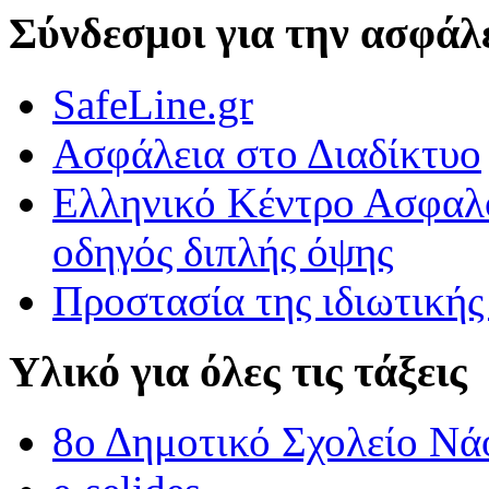
Δράση για την Πανελλήνια Ημέρα κατά της σχολικής Βίας και του ε
Σύνδεσμοι για την ασφάλε
Εκφράζομαι μέσα από την τέχνη.
SafeLine.gr
Εκφράζομαι μέσα από την τέχνη.\r\nΠαρατηρήσαμε πολύ προσεκτικά
Ασφάλεια στο Διαδίκτυο
ΟΙ ΑΓΡΙΟΠΑΠΙΕΣ ΠΕΤΟΥΝ ΣΤΟ 3Ο ΔΗΜΟΤΙΚΟ ΣΧΟΛΕΙΟ 
Ελληνικό Κέντρο Ασφαλο
ΟΙ ΑΓΡΙΟΠΑΠΙΕΣ ΠΕΤΟΥΝ ΣΤΟ 3Ο ΔΗΜΟΤΙΚΟ ΣΧΟΛΕΙΟ ΒΡΟΝ
οδηγός διπλής όψης
Προστασία της ιδιωτικής
Υλικό για όλες τις τάξεις
8ο Δημοτικό Σχολείο Νά