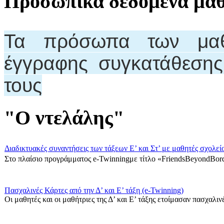
Προσωπικά δεδομένα μα
Τα πρόσωπα των μαθη
έγγραφης συγκατάθεση
τους
"Ο ντελάλης"
Διαδικτυακές συναντήσεις των τάξεων Ε’ και Στ’ με μαθητές σχολεί
Στο πλαίσιο προγράμματος e-Twinningμε τίτλο «FriendsBeyondBord
Πασχαλινές Κάρτες από την Δ’ και Ε’ τάξη (e-Twinning)
Οι μαθητές και οι μαθήτριες της Δ’ και Ε’ τάξης ετοίμασαν πασχαλινές