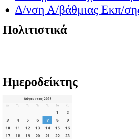
Δ/νση Α/βάθμιας Εκπ/ση
Πολιτιστικά
Ημεροδείκτης