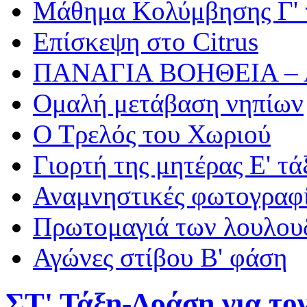
Μάθημα Κολύμβησης Γ' 
Επίσκεψη στο Citrus
ΠΑΝΑΓΙΑ ΒΟΗΘΕΙΑ –
Ομαλή μετάβαση νηπίων
Ο Τρελός του Χωριού
Γιορτή της μητέρας Ε' τά
Αναμνηστικές φωτογραφί
Πρωτομαγιά των λουλουδ
Αγώνες στίβου Β' φάση
ΣΤ' Τάξη-Δράση για το