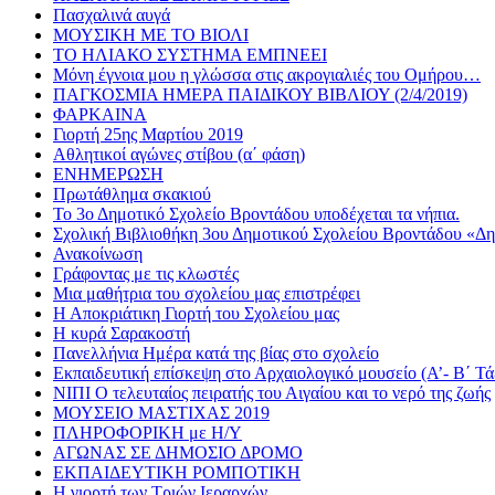
Πασχαλινά αυγά
ΜΟΥΣΙΚΗ ΜΕ ΤΟ ΒΙΟΛΙ
ΤΟ ΗΛΙΑΚΟ ΣΥΣΤΗΜΑ ΕΜΠΝΕΕΙ
Μόνη έγνοια μου η γλώσσα στις ακρογιαλιές του Ομήρου…
ΠΑΓΚΟΣΜΙΑ ΗΜΕΡΑ ΠΑΙΔΙΚΟΥ ΒΙΒΛΙΟΥ (2/4/2019)
ΦΑΡΚΑΙΝΑ
Γιορτή 25ης Μαρτίου 2019
Αθλητικoί αγώνες στίβου (α΄ φάση)
ΕΝΗΜΕΡΩΣΗ
Πρωτάθλημα σκακιού
Το 3ο Δημοτικό Σχολείο Βροντάδου υποδέχεται τα νήπια.
Σχολική Βιβλιοθήκη 3ου Δημοτικού Σχολείου Βροντάδου «Δ
Ανακοίνωση
Γράφοντας με τις κλωστές
Μια μαθήτρια του σχολείου μας επιστρέφει
Η Αποκριάτικη Γιορτή του Σχολείου μας
Η κυρά Σαρακοστή
Πανελλήνια Ημέρα κατά της βίας στο σχολείο
Εκπαιδευτική επίσκεψη στο Αρχαιολογικό μουσείο (Α’- Β΄ Τά
ΝΙΠΙ Ο τελευταίος πειρατής του Αιγαίου και το νερό της ζωής
ΜΟΥΣΕΙΟ ΜΑΣΤΙΧΑΣ 2019
ΠΛΗΡΟΦΟΡΙΚΗ με Η/Υ
ΑΓΩΝΑΣ ΣΕ ΔΗΜΟΣΙΟ ΔΡΟΜΟ
ΕΚΠΑΙΔΕΥΤΙΚΗ ΡΟΜΠΟΤΙΚΗ
Η γιορτή των Τριών Ιεραρχών