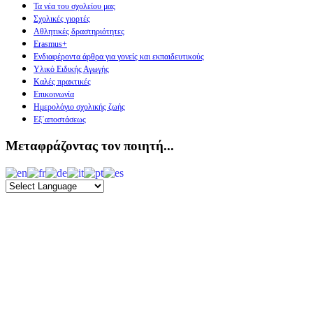
Τα νέα του σχολείου μας
Σχολικές γιορτές
Αθλητικές δραστηριότητες
Erasmus+
Ενδιαφέροντα άρθρα για γονείς και εκπαιδευτικούς
Υλικό Ειδικής Αγωγής
Καλές πρακτικές
Επικοινωνία
Ημερολόγιο σχολικής ζωής
Εξ΄αποστάσεως
Μεταφράζοντας τον ποιητή...