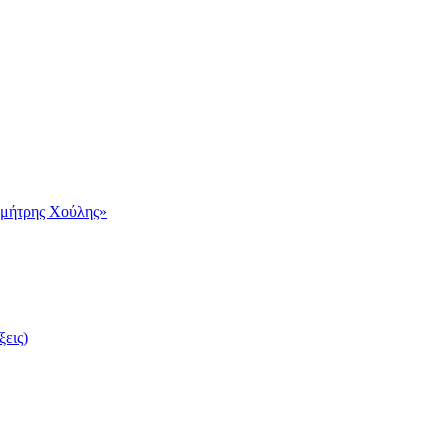
ημήτρης Χούλης»
ξεις)