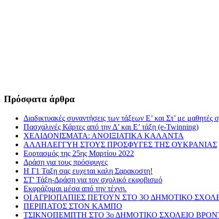
Πρόσφατα άρθρα
Διαδικτυακές συναντήσεις των τάξεων Ε’ και Στ’ με μαθητές 
Πασχαλινές Κάρτες από την Δ’ και Ε’ τάξη (e-Twinning)
ΧΕΛΙΔΟΝΙΣΜΑΤΑ: ΑΝΟΙΞΙΑΤΙΚΑ ΚΑΛΑΝΤΑ
ΑΛΛΗΛΕΓΓΥΗ ΣΤΟΥΣ ΠΡΟΣΦΥΓΕΣ ΤΗΣ ΟΥΚΡΑΝΙΑΣ
Εορτασμός της 25ης Μαρτίου 2022
Δράση για τους πρόσφυγες
Η Γ1 Ταξη σας ευχεται καλη Σαρακοστη!
ΣΤ' Τάξη-Δράση για τον σχολικό εκφοβισμό
Εκφράζομαι μέσα από την τέχνη.
ΟΙ ΑΓΡΙΟΠΑΠΙΕΣ ΠΕΤΟΥΝ ΣΤΟ 3Ο ΔΗΜΟΤΙΚΟ ΣΧΟΛ
ΠΕΡΙΠΑΤΟΣ ΣΤΟΝ ΚΑΜΠΟ
ΤΣΙΚΝΟΠΕΜΠΤΗ ΣΤΟ 3ο ΔΗΜΟΤΙΚΟ ΣΧΟΛΕΙΟ ΒΡΟ