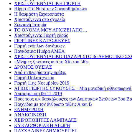
ΧΡΙΣΤΟΥΓΕΝΝΙΑΤΙΚΗ ΓΙΟΡΤΗ
Hippo «Το Νησί των Συναισθημάτων»
Η θαυμάστη ζαχαρόπαστα
Χριστούγεννα στο σχολείο
Ζωντανή Ιστορία
ΤΟ ΟΝΟΜΑ ΜΟΥ ΑΡΧΙΖΕΙ ΑΠΟ…
Χριστούγεννα: Γιορτή χαράς
ΓΙΟΡΤΙΝΕΣ ΚΑΤΑΣΚΕΥΕΣ
Γιορτή ενόπλων δυνάμεων
Παγκόσμια Ημέρα ΑΜΕΑ
ΧΡΙΣΤΟΥΓΕΝΝΙΑΤΙΚΟ ΠΑΖΑΡΙ ΣΤΟ 3ο ΔΗΜΟΤΙΚΟ Σ
«Μνήμες ζωντανές από τη Χίο του ‘40»
ΔΡΟΜΟΣ ΘΥΣΙΑΣ
Από τη θεωρία στην πράξη.
Γιορτή Πολυτεχνείου
Γιορτή 11ης Νοεμβρίου 2019
ΑΓΙΟΣ ΓΙΩΡΓΗΣ ΣΥΚΟΥΣΗΣ – Μια μοναδική φθινοπωρινή 
Αποταμιευση 06 11 2019
Προς τους κ.κ δασκάλους/ες των Δημοτικών Σχολείων 3ου 
Παιχνίδια με τον άνθρωπο τάξεις Α και Β
ΕΝΗΜΕΡΩΣΗ
ΑΝΑΚΟΙΝΩΣΗ
ΧΕΙΡΟΠΟΙΗΤΕΣ ΛΑΜΠΑΔΕΣ
ΚΥΚΛΟΦΟΡΙΑΚΗ ΑΓΩΓΗ
ΠΑΣΧΑΛΙΝΕΣ ΔΗΜΙΟΥΡΓΙΕΣ