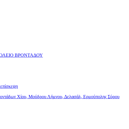
ΧΟΛΕΙΟ ΒΡΟΝΤΑΔΟΥ
επίσκεψη
Βροντάδων Χίου, Μούδρου Λήμνου, Δελασάλ, Ερμούπολης Σύρου