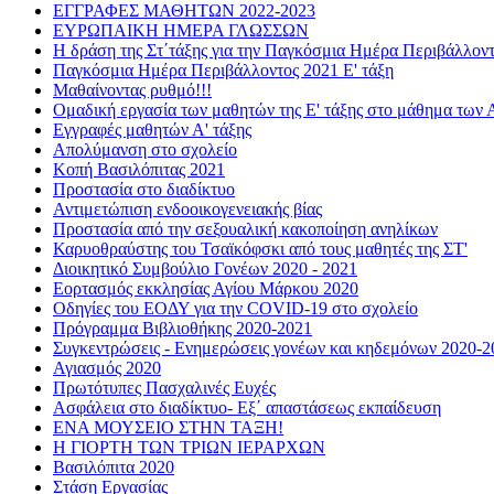
ΕΓΓΡΑΦΕΣ ΜΑΘΗΤΩΝ 2022-2023
ΕΥΡΩΠΑΙΚΗ ΗΜΕΡΑ ΓΛΩΣΣΩΝ
Η δράση της Στ΄τάξης για την Παγκόσμια Ημέρα Περιβάλλον
Παγκόσμια Ημέρα Περιβάλλοντος 2021 Ε' τάξη
Μαθαίνοντας ρυθμό!!!
Ομαδική εργασία των μαθητών της Ε' τάξης στο μάθημα των 
Εγγραφές μαθητών Α' τάξης
Απολύμανση στο σχολείο
Κοπή Βασιλόπιτας 2021
Προστασία στο διαδίκτυο
Αντιμετώπιση ενδοοικογενειακής βίας
Προστασία από την σεξουαλική κακοποίηση ανηλίκων
Καρυοθραύστης του Τσαϊκόφσκι από τους μαθητές της ΣΤ'
Διοικητικό Συμβούλιο Γονέων 2020 - 2021
Εορτασμός εκκλησίας Αγίου Μάρκου 2020
Οδηγίες του ΕΟΔΥ για την COVID-19 στο σχολείο
Πρόγραμμα Βιβλιοθήκης 2020-2021
Συγκεντρώσεις - Ενημερώσεις γονέων και κηδεμόνων 2020-2
Αγιασμός 2020
Πρωτότυπες Πασχαλινές Ευχές
Ασφάλεια στο διαδίκτυο- Εξ΄ απαστάσεως εκπαίδευση
ΕΝΑ ΜΟΥΣΕΙΟ ΣΤΗΝ ΤΑΞΗ!
Η ΓΙΟΡΤΗ ΤΩΝ ΤΡΙΩΝ ΙΕΡΑΡΧΩΝ
Βασιλόπιτα 2020
Στάση Εργασίας