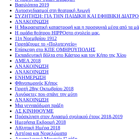
Βασιλόπιτα 2019
Αυτοσχεδιασμοί στη θεατρική Αγωγή
ΣΥΖΗΤΗΣΗ: ΓΙΑ ΤΗΝ ΠΑΙΔΙΚΗ ΚΑΙ ΕΦΗΒΙΚΗ ΔΙΑΤΡ
ΑΝΑΚΟΙΝΩΣΗ
Η Μικρασιατική καταστροφή και η προσφυγιά μέσα από τα μάτ
Η ομάδα θεάτρου HIPPOστο σχολείο μας.
11η Νοεμβρίου 1912
Γιορτάζουμε το «Πολυτεχνείο»
Επίσκεψη στο ΚΠΕ ΟΜΗΡΟΥΠΟΛΗΣ
Εκπαιδευτική βόλτα στο Κάστρο και τον Κήπο της Χίου
AMEA 2018
ΑΝΑΚΟΙΝΩΣΗ
ΑΝΑΚΟΙΝΩΣΗ
ΕΝΗΜΕΡΩΣΗ
Φθινοπωρινός Κήπος
Γιορτή 28ης Οκτωβρίου 2018
Αυγόφετες που σπάνε την μύτη
ΑΝΑΚΟΙΝΩΣΗ
Μια γενναιόδωρη πράξη
ΑΣ ΚΙΝΗΘΟΥΜΕ
Πρόσκληση στον Αγιασμό σχολικού έτους 2018-2019
Ημερήσια Εκδρομή 2018
Αθλητική Ημέρα 2018
Αστέρια και Νεφελώματα
Αρχαιολογικό Μουσείο Γ' τάξη