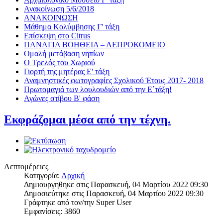
Ανακοίνωση 5/6/2018
ΑΝΑΚΟΙΝΩΣΗ
Μάθημα Κολύμβησης Γ' τάξη
Επίσκεψη στο Citrus
ΠΑΝΑΓΙΑ ΒΟΗΘΕΙΑ – ΛΕΠΡΟΚΟΜΕΙΟ
Ομαλή μετάβαση νηπίων
Ο Τρελός του Χωριού
Γιορτή της μητέρας Ε' τάξη
Αναμνηστικές φωτογραφίες Σχολικού Έτους 2017- 2018
Πρωτομαγιά των λουλουδιών από την Ε΄τάξη!
Αγώνες στίβου Β' φάση
Εκφράζομαι μέσα από την τέχνη.
Λεπτομέρειες
Κατηγορία:
Αρχική
Δημιουργηθηκε στις Παρασκευή, 04 Μαρτίου 2022 09:30
Δημοσιεύτηκε στις Παρασκευή, 04 Μαρτίου 2022 09:30
Γράφτηκε από τον/την Super User
Εμφανίσεις: 3860