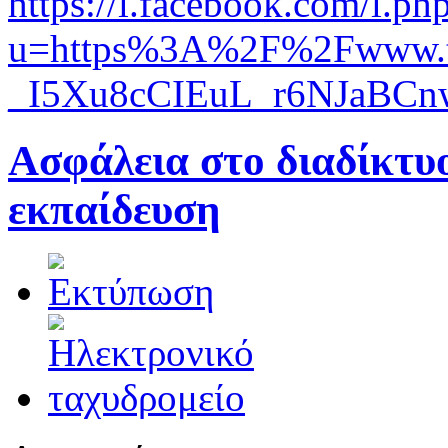
https://l.facebook.com/l.ph
u=https%3A%2F%2Fwww.t
_I5Xu8cCIEuL_r6NJaBC
Ασφάλεια στο διαδίκτυ
εκπαίδευση