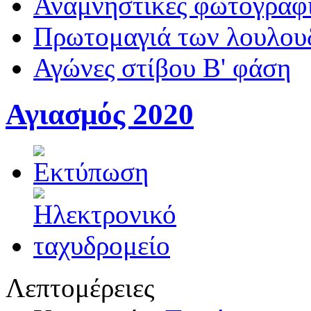
Αναμνηστικές φωτογραφί
Πρωτομαγιά των λουλουδ
Αγώνες στίβου Β' φάση
Αγιασμός 2020
Λεπτομέρειες