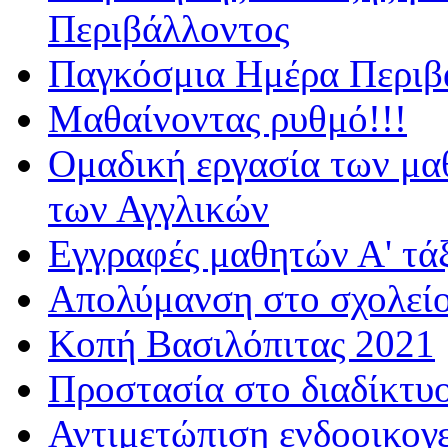
Περιβάλλοντος
Παγκόσμια Ημέρα Περιβά
Μαθαίνοντας ρυθμό!!!
Ομαδική εργασία των μα
των Αγγλικών
Εγγραφές μαθητών Α' τά
Απολύμανση στο σχολεί
Κοπή Βασιλόπιτας 2021
Προστασία στο διαδίκτυ
Αντιμετώπιση ενδοοικογε