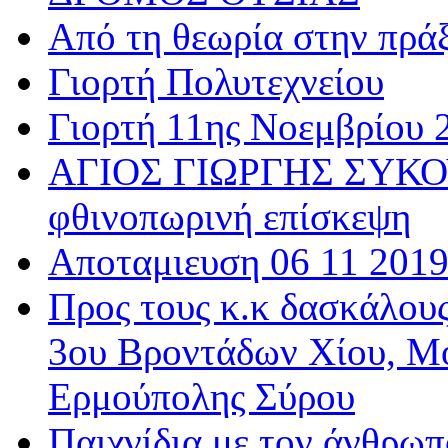
Από τη θεωρία στην πρά
Γιορτή Πολυτεχνείου
Γιορτή 11ης Νοεμβρίου 
ΑΓΙΟΣ ΓΙΩΡΓΗΣ ΣΥΚΟΥ
φθινοπωρινή επίσκεψη
Αποταμιευση 06 11 201
Προς τους κ.κ δασκάλου
3ου Βροντάδων Χίου, Μ
Ερμούπολης Σύρου
Παιχνίδια με τον άνθρωπ