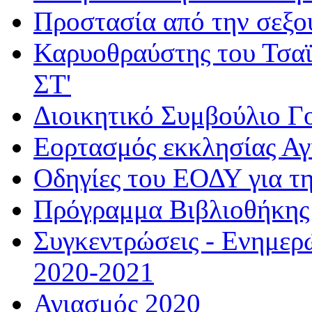
Προστασία από την σεξο
Καρυοθραύστης του Τσαϊ
ΣΤ'
Διοικητικό Συμβούλιο Γ
Εορτασμός εκκλησίας Α
Οδηγίες του ΕΟΔΥ για τ
Πρόγραμμα Βιβλιοθήκης
Συγκεντρώσεις - Ενημερ
2020-2021
Αγιασμός 2020